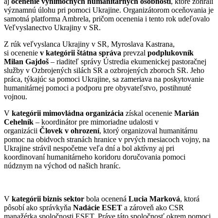
aj
ocenenie výnimočných humanitárnych osobností
, ktoré zohrali
významnú úlohu pri pomoci Ukrajine. Organizátorom oceňovania je
samotná platforma Ambrela, pričom ocenenia i tento rok udeľovalo
Veľvyslanectvo Ukrajiny v SR.
Z rúk veľvyslanca Ukrajiny v SR, Myroslava Kastrana,
si ocenenie
v kategórii štátna správa
prevzal
podplukovník
Milan Gajdoš
– riaditeľ správy Ústredia ekumenickej pastoračnej
služby v Ozbrojených silách SR a ozbrojených zboroch SR. Jeho
práca, týkajúc sa pomoci Ukrajine, sa zameriava na poskytovanie
humanitárnej pomoci a podporu pre obyvateľstvo, postihnuté
vojnou.
V
kategórii mimovládna organizácia
získal ocenenie
Marián
Cehelník
– koordinátor pre mimoriadne udalosti v
organizácii
Človek v ohrození
, ktorý organizoval humanitárnu
pomoc na obidvoch stranách hranice v prvých mesiacoch vojny, na
Ukrajine strávil nespočetne veľa dní a bol aktívny aj pri
koordinovaní humanitárneho koridoru doručovania pomoci
núdznym na východ od našich hraníc.
V
kategórii biznis sektor
bola ocenená
Lucia Marková
, ktorá
pôsobí ako správkyňa
Nadácie ESET
a zároveň ako CSR
manažérka spoločnosti ESET. Práve táto spoločnosť okrem pomoci