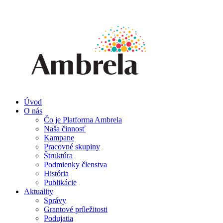
Úvod
O nás
Čo je Platforma Ambrela
Naša činnosť
Kampane
Pracovné skupiny
Štruktúra
Podmienky členstva
História
Publikácie
Aktuality
Správy
Grantové príležitosti
Podujatia