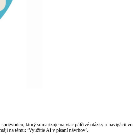
prievodcu, ktorý sumarizuje najviac pálčivé otázky o navigácii vo
 máji na tému: ‘Využitie AI v písaní návrhov’.