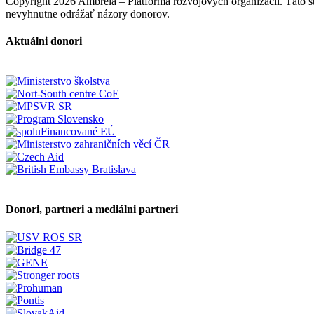
Copyright 2026 Ambrela – Platforma rozvojových organizácií. Táto
nevyhnutne odrážať názory donorov.
Aktuálni donori
Donori, partneri a mediálni partneri