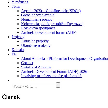
V médiách
Témy
Agenda 2030 – Globálne ciele (SDGs)
Globálne vzdelávanie
Humanitárna pomoc
Koherencia politík pre udržateľný rozvoj
Rozvojová spolupráca
Ambrela development forum (ADF)
Projekty
Aktuálne projekty
Ukončené projekty
Kontakt
EN
About Ambrela – Platform for Development Organisatio
Contact
Statutes of Ambrela
Ambrela Development Forum (ADF) 2026
Involving members into the platform life
Článok