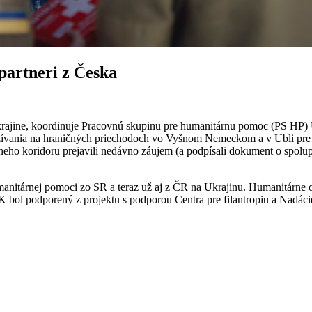
partneri z Česka
krajine, koordinuje Pracovnú skupinu pre humanitárnu pomoc (PS HP) Uk
ívania na hraničných priechodoch vo Vyšnom Nemeckom a v Ubli pre hu
ho koridoru prejavili nedávno záujem (a podpísali dokument o spolupr
nitárnej pomoci zo SR a teraz už aj z ČR na Ukrajinu. Humanitárne or
 bol podporený z projektu s podporou Centra pre filantropiu a Nadá