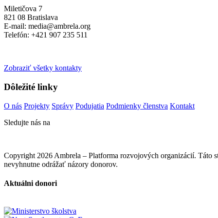
Miletičova 7
821 08 Bratislava
E-mail: media@ambrela.org
Telefón: +421 907 235 511
Zobraziť všetky kontakty
Dôležité linky
O nás
Projekty
Správy
Podujatia
Podmienky členstva
Kontakt
Sledujte nás na
Copyright 2026 Ambrela – Platforma rozvojových organizácií. Táto
nevyhnutne odrážať názory donorov.
Aktuálni donori