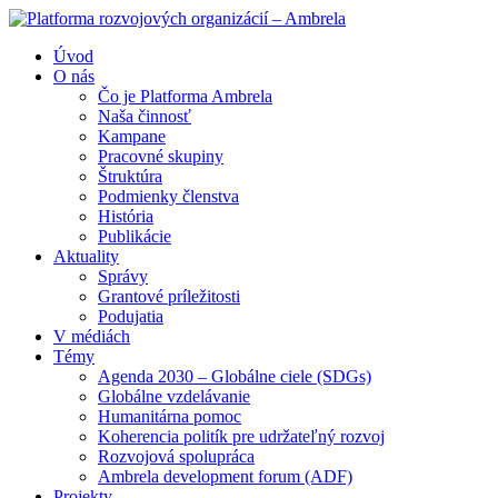
Úvod
O nás
Čo je Platforma Ambrela
Naša činnosť
Kampane
Pracovné skupiny
Štruktúra
Podmienky členstva
História
Publikácie
Aktuality
Správy
Grantové príležitosti
Podujatia
V médiách
Témy
Agenda 2030 – Globálne ciele (SDGs)
Globálne vzdelávanie
Humanitárna pomoc
Koherencia politík pre udržateľný rozvoj
Rozvojová spolupráca
Ambrela development forum (ADF)
Projekty