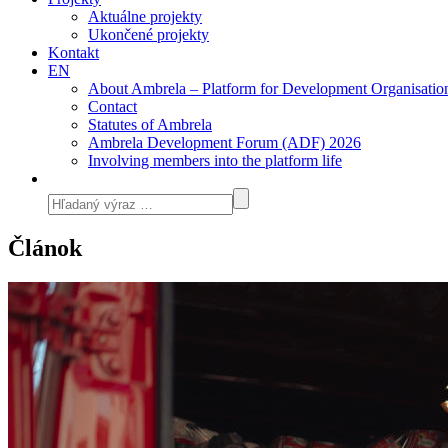
Aktuálne projekty
Ukončené projekty
Kontakt
EN
About Ambrela – Platform for Development Organisatio
Contact
Statutes of Ambrela
Ambrela Development Forum (ADF) 2026
Involving members into the platform life
Článok