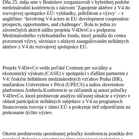
Dňa 25. mája sme v Bratislave zorganizovali v hybridnej podobe
medzinárodnú konferenciu s názvom ‘Zapojenie aktérov z V4 do
rozvojovej spolupráce EÚ: vyhliadky, príležitosti a výzvy‘ – v
angličtine: ‘Involving V4 actors in EU development cooperation:
prospects, opportunities, and challenges‘. Bola to jedna zo
záverečných aktivít nášho projektu V4DevCo s podporou
Medzinárodného vyšehradského fondu, ktorý prináša do centra
pozornosti výzvy, súvisiace s nízkym zaangažovaním neštátnych
aktérov z V4 do rozvojovej spolupráce EÚ.
Projekt V4DevCo vedie poľské Centrum pre sociálny a
ekonomický výskum (CASE) v spolupráci s ďalšími partnermi z
V4: českým Inštitútom medzinárodných vzťahov Praha (IIR),
maďarskou Univerzitou v Pécsi (UPECS) a našou slovenskou
platformou Ambrela.Konferencie sa zúčastnili aj autori príručky
V4DevCo, ktorá predstavuje analýzu súčasnej situácie a výziev v
oblasti participácie neštátnych subjektov z V4 na programoch
financovania rozvoja v rámci EÚ a poskytuje tiež odporúčania na
prekonanie týchto výziev.
Okrem predstavenia spomínanej príručky konferencia ponúkla dve