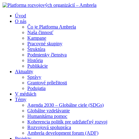
Úvod
O nás
Čo je Platforma Ambrela
Naša činnosť
Kampane
Pracovné skupiny
Štruktúra
Podmienky členstva
História
Publikácie
Aktuality
Správy
Grantové príležitosti
Podujatia
V médiách
Témy
Agenda 2030 – Globálne ciele (SDGs)
Globálne vzdelávanie
Humanitárna pomoc
Koherencia politík pre udržateľný rozvoj
Rozvojová spolupráca
Ambrela development forum (ADF)
Projekty