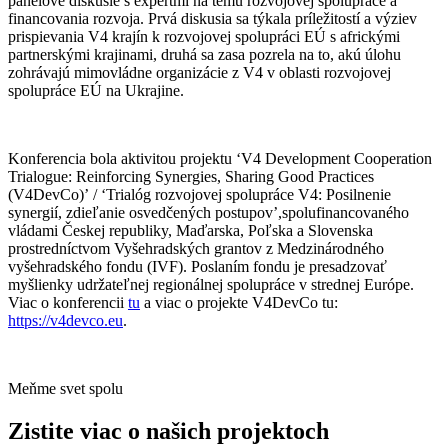
panelové diskusie s expertmi na tému rozvojovej spolupráce a
financovania rozvoja. Prvá diskusia sa týkala príležitostí a výziev
prispievania V4 krajín k rozvojovej spolupráci EÚ s africkými
partnerskými krajinami, druhá sa zasa pozrela na to, akú úlohu
zohrávajú mimovládne organizácie z V4 v oblasti rozvojovej
spolupráce EÚ na Ukrajine.
Konferencia bola aktivitou projektu ‘V4 Development Cooperation
Trialogue: Reinforcing Synergies, Sharing Good Practices
(V4DevCo)’ / ‘Trialóg rozvojovej spolupráce V4: Posilnenie
synergií, zdieľanie osvedčených postupov’,spolufinancovaného
vládami Českej republiky, Maďarska, Poľska a Slovenska
prostredníctvom Vyšehradských grantov z Medzinárodného
vyšehradského fondu (IVF). Poslaním fondu je presadzovať
myšlienky udržateľnej regionálnej spolupráce v strednej Európe.
Viac o konferencii
tu
a viac o projekte V4DevCo tu:
https://v4devco.eu
.
Meňme svet spolu
Zistite viac o našich projektoch