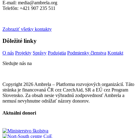
E-mail: media@ambrela.org
Telefón: +421 907 235 511
Zobraziť všetky kontakty
Dôležité linky
O nás
Projekty
Správy
Podujatia
Podmienky členstva
Kontakt
Sledujte nás na
Copyright 2026 Ambrela – Platforma rozvojových organizácií. Táto
stránka je financovaná ČR cez CzechAid, SR a EÚ cez Program
Slovensko. Za obsah nesie výhradnú zodpovednosť Ambrela a
nemusí nevyhnutne odrážať názory donorov.
Aktuálni donori