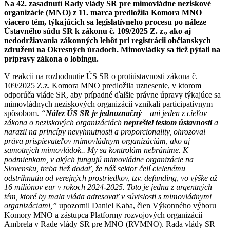
Na 42. zasadnutí Rady vlády SR pre mimovládne neziskové
organizácie (MNO) z 11. marca predložila Komora MNO
viacero tém, týkajúcich sa legislatívneho procesu po náleze
Ústavného súdu SR k zákonu č. 109/2025 Z. z., ako aj
nedodržiavania zákonných lehôt pri registrácii občianskych
združení na Okresných úradoch. Mimovládky sa tiež pýtali na
prípravy zákona o lobingu.
V reakcii na rozhodnutie ÚS SR o protiústavnosti zákona č.
109/2025 Z.z. Komora MNO predložila uznesenie, v ktorom
odporúča vláde SR, aby prípadné ďalšie právne úpravy týkajúce sa
mimovládnych neziskových organizácií vznikali participatívnym
spôsobom.
“
Nález ÚS SR je jednoznačný
– ani jeden z cieľov
zákona o neziskových organizáciách
neprešiel testom ústavnosti
a
narazil na princípy nevyhnutnosti a proporcionality, ohrozoval
práva prispievateľov mimovládnym organizáciám, ako aj
samotných mimovládok.. My sa kontrolám nebránime. K
podmienkam, v akých fungujú mimovládne organizácie na
Slovensku, treba tiež dodať, že náš sektor čelí cielenému
odstrihnutiu od verejných prostriedkov, tzv. defunding, vo výške až
16 miliónov eur v rokoch 2024-2025. Toto je jedna z urgentných
tém, ktoré by mala vláda adresovať v súvislosti s mimovládnymi
organizáciami,”
upozornil Daniel Kaba, člen Výkonného výboru
Komory MNO a zástupca Platformy rozvojových organizácií –
Ambrela v Rade vlády SR pre MNO (RVMNO). Rada vlády SR