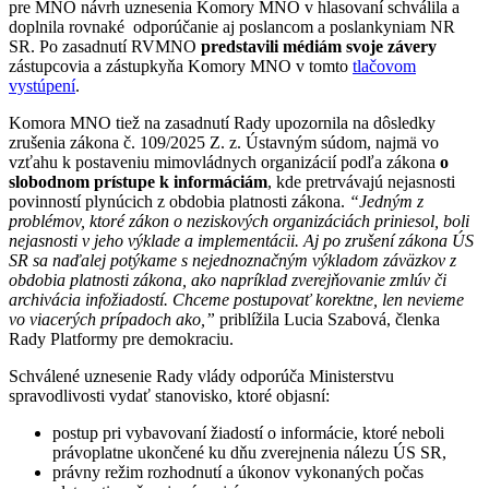
pre MNO návrh uznesenia Komory MNO v hlasovaní schválila a
doplnila rovnaké odporúčanie aj poslancom a poslankyniam NR
SR. Po zasadnutí RVMNO
predstavili médiám svoje závery
zástupcovia a zástupkyňa Komory MNO v tomto
tlačovom
vystúpení
.
Komora MNO tiež na zasadnutí Rady upozornila na dôsledky
zrušenia zákona č. 109/2025 Z. z. Ústavným súdom, najmä vo
vzťahu k postaveniu mimovládnych organizácií podľa zákona
o
slobodnom prístupe k informáciám
, kde pretrvávajú nejasnosti
povinností plynúcich z obdobia platnosti zákona.
“Jedným z
problémov, ktoré zákon o neziskových organizáciách priniesol, boli
nejasnosti v jeho výklade a implementácii. Aj po zrušení zákona ÚS
SR sa naďalej potýkame s nejednoznačným výkladom záväzkov z
obdobia platnosti zákona, ako napríklad zverejňovanie zmlúv či
archivácia infožiadostí. Chceme postupovať korektne, len nevieme
vo viacerých prípadoch ako,”
priblížila Lucia Szabová, členka
Rady Platformy pre demokraciu.
Schválené uznesenie Rady vlády odporúča Ministerstvu
spravodlivosti vydať stanovisko, ktoré objasní:
postup pri vybavovaní žiadostí o informácie, ktoré neboli
právoplatne ukončené ku dňu zverejnenia nálezu ÚS SR,
právny režim rozhodnutí a úkonov vykonaných počas