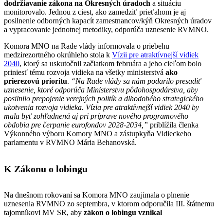
dodržiavanie zákona na Okresných úradoch
a situáciu
monitorovalo. Jednou z ciest, ako zamedziť prieťahom je aj
posilnenie odborných kapacít zamestnancov/kýň Okresných úradov
a vypracovanie jednotnej metodiky, odporúča uznesenie RVMNO.
Komora MNO na Rade vlády informovala o priebehu
medzirezortného okrúhleho stola k
Vízii pre atraktívnejší vidiek
2040
, ktorý sa uskutočnil začiatkom februára a jeho cieľom bolo
priniesť tému rozvoja vidieka na všetky ministerstvá
ako
prierezovú prioritu
.
“Na Rade vlády sa nám podarilo presadiť
uznesenie, ktoré odporúča Ministerstvu pôdohospodárstva, aby
posilnilo prepojenie verejných politík a dlhodobého strategického
ukotvenia rozvoja vidieka. Vízia pre atraktívnejší vidiek 2040 by
mala byť zohľadnená aj pri príprave nového programového
obdobia pre čerpanie eurofondov 2028-2034,”
priblížila členka
Výkonného výboru Komory MNO a zástupkyňa Vidieckeho
parlamentu v RVMNO Mária Behanovská.
K Zákonu o lobingu
Na dnešnom rokovaní sa Komora MNO zaujímala o plnenie
uznesenia RVMNO zo septembra, v ktorom odporučila III. štátnemu
tajomníkovi MV SR, aby
zákon o lobingu vznikal