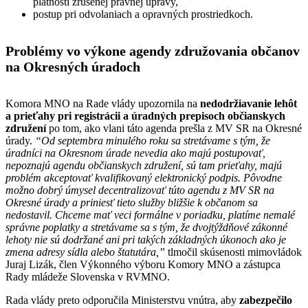
platnosti zrušenej právnej úpravy,
postup pri odvolaniach a opravných prostriedkoch.
Problémy vo výkone agendy združovania občanov
na Okresných úradoch
Komora MNO na Rade vlády upozornila na
nedodržiavanie lehôt
a prieťahy pri registrácii a úradných prepisoch občianskych
združení
po tom, ako vlani táto agenda prešla z MV SR na Okresné
úrady.
“Od septembra minulého roku sa stretávame s tým, že
úradníci na Okresnom úrade nevedia ako majú postupovať,
nepoznajú agendu občianskych združení, sú tam prieťahy, majú
problém akceptovať kvalifikovaný elektronický podpis. Pôvodne
možno dobrý úmysel decentralizovať túto agendu z MV SR na
Okresné úrady a priniesť tieto služby bližšie k občanom sa
nedostavil. Chceme mať veci formálne v poriadku, platíme nemalé
správne poplatky a stretávame sa s tým, že dvojtýždňové zákonné
lehoty nie sú dodržané ani pri takých základných úkonoch ako je
zmena adresy sídla alebo štatutára,”
tlmočil skúsenosti mimovládok
Juraj Lizák, člen Výkonného výboru Komory MNO a zástupca
Rady mládeže Slovenska v RVMNO.
Rada vlády preto odporučila Ministerstvu vnútra, aby
zabezpečilo