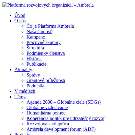
Úvod
O nás
Čo je Platforma Ambrela
Naša činnosť
Kampane
Pracovné skupiny
Štruktúra
Podmienky členstva
História
Publikácie
Aktuality
Správy
Grantové príležitosti
Podujatia
V médiách
Témy
Agenda 2030 – Globálne ciele (SDGs)
Globálne vzdelávanie
Humanitárna pomoc
Koherencia politík pre udržateľný rozvoj
Rozvojová spolupráca
Ambrela development forum (ADF)
Projekty