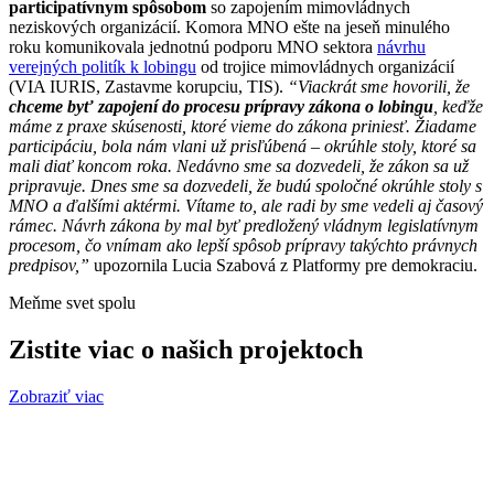
participatívnym spôsobom
so zapojením mimovládnych
neziskových organizácií. Komora MNO ešte na jeseň minulého
roku komunikovala jednotnú podporu MNO sektora
návrhu
verejných politík k lobingu
od trojice mimovládnych organizácií
(VIA IURIS, Zastavme korupciu, TIS).
“Viackrát sme hovorili, že
chceme byť zapojení do procesu prípravy zákona o lobingu
, keďže
máme z praxe skúsenosti, ktoré vieme do zákona priniesť. Žiadame
participáciu, bola nám vlani už prisľúbená – okrúhle stoly, ktoré sa
mali diať koncom roka. Nedávno sme sa dozvedeli, že zákon sa už
pripravuje. Dnes sme sa dozvedeli, že budú spoločné okrúhle stoly s
MNO a ďalšími aktérmi. Vítame to, ale radi by sme vedeli aj časový
rámec. Návrh zákona by mal byť predložený vládnym legislatívnym
procesom, čo vnímam ako lepší spôsob prípravy takýchto právnych
predpisov,”
upozornila Lucia Szabová z Platformy pre demokraciu.
Meňme svet spolu
Zistite viac o našich projektoch
Zobraziť viac