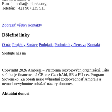
E-mail: media@ambrela.org
Telefón: +421 907 235 511
Zobraziť všetky kontakty
Dôležité linky
O nás
Projekty
Správy
Podujatia
Podmienky členstva
Kontakt
Sledujte nás na
Copyright 2026 Ambrela – Platforma rozvojových organizácií. Táto
stránka je financovaná ČR cez CzechAid, SR a EÚ cez Program
Slovensko. Za obsah nesie výhradnú zodpovednosť Ambrela a
nemusí nevyhnutne odrážať názory donorov.
Aktuálni donori