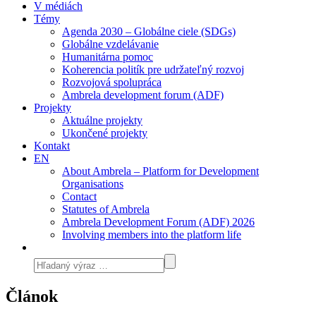
V médiách
Témy
Agenda 2030 – Globálne ciele (SDGs)
Globálne vzdelávanie
Humanitárna pomoc
Koherencia politík pre udržateľný rozvoj
Rozvojová spolupráca
Ambrela development forum (ADF)
Projekty
Aktuálne projekty
Ukončené projekty
Kontakt
EN
About Ambrela – Platform for Development
Organisations
Contact
Statutes of Ambrela
Ambrela Development Forum (ADF) 2026
Involving members into the platform life
Článok