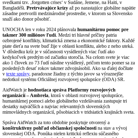
svedkami tzv. ‚forgotten crises‘ v Sudáne, Jemene, na Haiti, v
Bangladéši.
Pretrvávajúce krízy
až po narastajúce globálne napätie
zásadne pretvorili medzinárodné prostredie, v ktorom sa Slovensko
snaží ako donor pôsobiť.
UNOCHA len v roku 2024 plánovala
humanitárnu pomoc pre
takmer 300 miliónov ľudí
. Medzi tri hlavné príčiny patria
ozbrojené konflikty, klimatická zmena a ekonomické faktory. Každé
piate dieťa na svete buď žije v oblasti konfliktu, alebo z neho uteká.
V dôsledku kríz je v súčasnosti vysídlených viac ľudí ako
kedykoľvek predtým od začiatku storočia. Na celom svete je viac
ako 1 človek zo 73 ľudí násilne vysídlený, pričom tento pomer sa za
posledných desať rokov takmer zdvojnásobil. Ako sa ďalej dočítate
v
texte správy
, paradoxne žiadny z týchto javov sa výraznejšie
nedotkol systému Oficiálnej rozvojovej spolupráce (ODA) SR.
AidWatch je
hodnotiaca správa Platformy rozvojových
organizácií – Ambrela
, ktorá v oblasti rozvojovej spolupráce,
humanitárnej pomoci alebo globálneho vzdelávania zastupuje tri
desiatky najväčších a najviac relevantných slovenských
mimovládnych organizácií, pôsobiacich v tridsiatich krajinách sveta.
Správa AidWatch za toto obdobie poskytuje otvorený a
konštruktívny pohľad občianskej spoločnosti
na stav a vývoj
slovenskej ODA. Ponúka nielen kritickú reflexiu súčasného