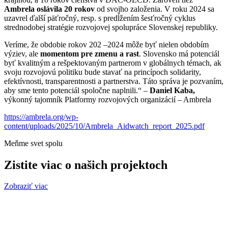
Ambrela oslávila 20 rokov
od svojho založenia. V roku 2024 sa
uzavrel ďalší päťročný, resp. s predĺžením šesťročný cyklus
strednodobej stratégie rozvojovej spolupráce Slovenskej republiky.
Veríme, že obdobie rokov 202 –2024 môže byť nielen obdobím
výziev, ale
momentom pre zmenu a rast
. Slovensko má potenciál
byť kvalitným a rešpektovaným partnerom v globálnych témach, ak
svoju rozvojovú politiku bude stavať na princípoch solidarity,
efektívnosti, transparentnosti a partnerstva. Táto správa je pozvaním,
aby sme tento potenciál spoločne naplnili.“ –
Daniel Kaba,
výkonný tajomník Platformy rozvojových organizácií – Ambrela
https://ambrela.org/wp-
content/uploads/2025/10/Ambrela_Aidwatch_report_2025.pdf
Meňme svet spolu
Zistite viac o našich projektoch
Zobraziť viac