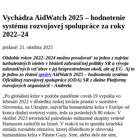
Vychádza AidWatch 2025 – hodnotenie
systému rozvojovej spolupráce za roky
2022–24
pridané: 21. októbra 2025
Obdobie rokov 2022–2024 možno považovať za jedno z najviac
turbulentných nielen v histórii zahraničnej politiky SR a vývoja
zahraničných vzťahov v jej bezprostrednom okolí, ale aj EÚ.
Aj to
je jedno zo zistení
správy
AidWatch 2025 –
hodnotenia systému
Oficiálnej rozvojovej spolupráce (ODA) SR
z dielne
Platformy
rozvojových organizácií – Ambrela
.
„Po globálnej kríze v podobe pandémie covid-19 vypukla vo
februári 2022 v dôsledku ruskej invázie priamo v susedstve
Slovenska, na Ukrajine, najväčšia humanitárna kríza v Európe od
konca druhej svetovej vojny, teda za posledných 80 rokov. V
októbri 2023 teroristické palestínske militantné skupiny vedené
Hamasom zaútočili na Izrael. V reakcii na to spustila izraelská
armáda rozsiahlu ofenzívu, ktorej dôsledkom je obrovská
humanitárna kríza v Pásme Gazy. Sme, alebo skôr nie sme,