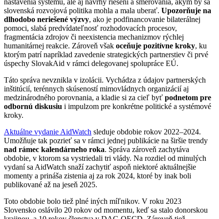
nastavenia systému, ale aj návrhy riešení a smerovania, akým by sa
slovenská rozvojová politika mohla a mala uberať.
Upozorňuje na
dlhodobo neriešené výzvy
, ako je podfinancovanie bilaterálnej
pomoci, slabá predvídateľnosť rozhodovacích procesov,
fragmentácia zdrojov či neexistencia mechanizmov rýchlej
humanitárnej reakcie. Zároveň však
oceňuje pozitívne kroky
, ku
ktorým patrí napríklad zavedenie strategických partnerstiev či prvé
úspechy SlovakAid v rámci delegovanej spolupráce EÚ.
Táto správa nevznikla v izolácii. Vychádza z údajov partnerských
inštitúcií, terénnych skúseností mimovládnych organizácií aj
medzinárodného porovnania, a kladie si za cieľ byť
podnetom pre
odbornú diskusiu
i impulzom pre konkrétne politické a systémové
kroky.
Aktuálne vydanie AidWatch
sleduje obdobie rokov 2022–2024.
Umožňuje tak pozrieť sa v rámci jednej publikácie na širšie trendy
nad rámec kalendárneho roka
. Správa zároveň zachytáva
obdobie, v ktorom sa vystriedali tri vlády. Na rozdiel od minulých
vydaní sa AidWatch snaží zachytiť aspoň niektoré aktuálnejšie
momenty a prináša zistenia aj za rok 2024, ktoré by inak boli
publikované až na jeseň 2025.
Toto obdobie bolo tiež plné iných míľnikov. V roku 2023
Slovensko oslávilo 20 rokov od momentu, keď sa stalo donorskou
krajinou, a 10 rokov členstva v DAC-OECD. Zároveň tiež