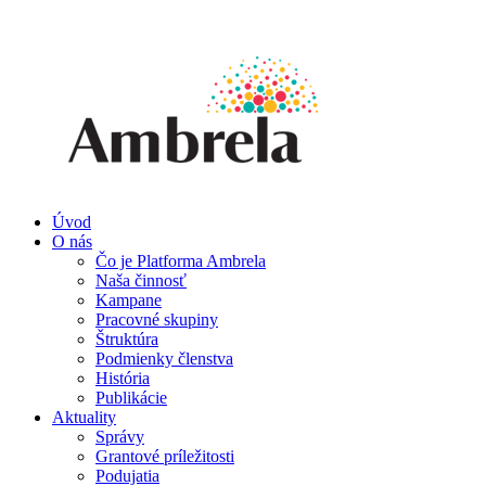
Úvod
O nás
Čo je Platforma Ambrela
Naša činnosť
Kampane
Pracovné skupiny
Štruktúra
Podmienky členstva
História
Publikácie
Aktuality
Správy
Grantové príležitosti
Podujatia