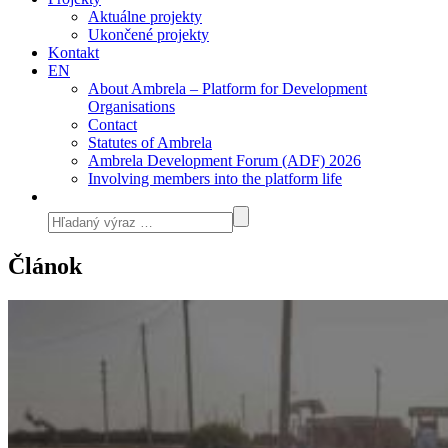
Aktuálne projekty
Ukončené projekty
Kontakt
EN
About Ambrela – Platform for Development
Organisations
Contact
Statutes of Ambrela
Ambrela Development Forum (ADF) 2026
Involving members into the platform life
Článok