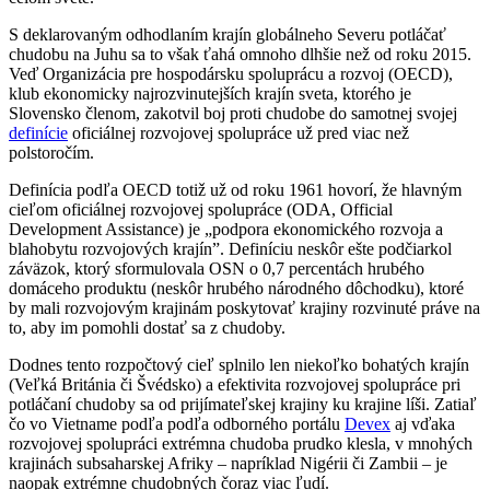
S deklarovaným odhodlaním krajín globálneho Severu potláčať
chudobu na Juhu sa to však ťahá omnoho dlhšie než od roku 2015.
Veď Organizácia pre hospodársku spoluprácu a rozvoj (OECD),
klub ekonomicky najrozvinutejších krajín sveta, ktorého je
Slovensko členom, zakotvil boj proti chudobe do samotnej svojej
definície
oficiálnej rozvojovej spolupráce už pred viac než
polstoročím.
Definícia podľa OECD totiž už od roku 1961 hovorí, že hlavným
cieľom oficiálnej rozvojovej spolupráce (ODA, Official
Development Assistance) je „podpora ekonomického rozvoja a
blahobytu rozvojových krajín”. Definíciu neskôr ešte podčiarkol
záväzok, ktorý sformulovala OSN o 0,7 percentách hrubého
domáceho produktu (neskôr hrubého národného dôchodku), ktoré
by mali rozvojovým krajinám poskytovať krajiny rozvinuté práve na
to, aby im pomohli dostať sa z chudoby.
Dodnes tento rozpočtový cieľ splnilo len niekoľko bohatých krajín
(Veľká Británia či Švédsko) a efektivita rozvojovej spolupráce pri
potláčaní chudoby sa od prijímateľskej krajiny ku krajine líši. Zatiaľ
čo vo Vietname podľa podľa odborného portálu
Devex
aj vďaka
rozvojovej spolupráci extrémna chudoba prudko klesla, v mnohých
krajinách subsaharskej Afriky – napríklad Nigérii či Zambii – je
naopak extrémne chudobných čoraz viac ľudí.