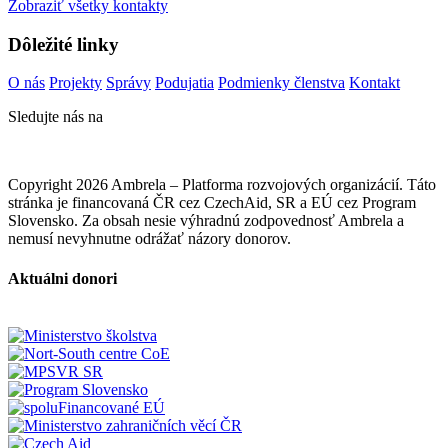
Zobraziť všetky kontakty
Dôležité linky
O nás
Projekty
Správy
Podujatia
Podmienky členstva
Kontakt
Sledujte nás na
Copyright 2026 Ambrela – Platforma rozvojových organizácií. Táto
stránka je financovaná ČR cez CzechAid, SR a EÚ cez Program
Slovensko. Za obsah nesie výhradnú zodpovednosť Ambrela a
nemusí nevyhnutne odrážať názory donorov.
Aktuálni donori