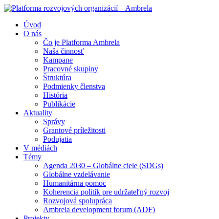
Úvod
O nás
Čo je Platforma Ambrela
Naša činnosť
Kampane
Pracovné skupiny
Štruktúra
Podmienky členstva
História
Publikácie
Aktuality
Správy
Grantové príležitosti
Podujatia
V médiách
Témy
Agenda 2030 – Globálne ciele (SDGs)
Globálne vzdelávanie
Humanitárna pomoc
Koherencia politík pre udržateľný rozvoj
Rozvojová spolupráca
Ambrela development forum (ADF)
Projekty