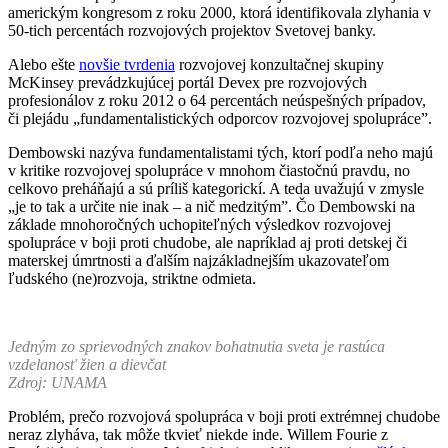
americkým kongresom z roku 2000, ktorá identifikovala zlyhania v
50-tich percentách rozvojových projektov Svetovej banky.
Alebo ešte
novšie tvrdenia
rozvojovej konzultačnej skupiny
McKinsey prevádzkujúcej portál Devex pre rozvojových
profesionálov z roku 2012 o 64 percentách neúspešných prípadov,
či plejádu „fundamentalistických odporcov rozvojovej spolupráce”.
Dembowski nazýva fundamentalistami tých, ktorí podľa neho majú
v kritike rozvojovej spolupráce v mnohom čiastočnú pravdu, no
celkovo preháňajú a sú príliš kategorickí. A teda uvažujú v zmysle
„je to tak a určite nie inak – a nič medzitým”. Čo Dembowski na
základe mnohoročných uchopiteľných výsledkov rozvojovej
spolupráce v boji proti chudobe, ale napríklad aj proti detskej či
materskej úmrtnosti a ďalším najzákladnejším ukazovateľom
ľudského (ne)rozvoja, striktne odmieta.
Jedným zo sprievodných znakov bohatnutia sveta je rastúca
vzdelanosť žien a dievčat
Zdroj: UNAMA
Problém, prečo rozvojová spolupráca v boji proti extrémnej chudobe
neraz zlyháva, tak môže tkvieť niekde inde. Willem Fourie z