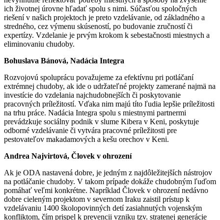
ich životnej úrovne hľadať spolu s nimi. Súčasťou spoločných
riešení v našich projektoch je preto vzdelávanie, od základného a
stredného, cez výmenu skúseností, po budovanie zručností či
expertízy. Vzdelanie je prvým krokom k sebestačnosti miestnych a
eliminovaniu chudoby.
Bohuslava Bánová, Nadácia Integra
Rozvojovú spoluprácu považujeme za efektívnu pri potláčaní
extrémnej chudoby, ak ide o udržateľné projekty zamerané najmä na
investície do vzdelania najchudobnejších či poskytovanie
pracovných príležitostí. Vďaka nim majú títo ľudia lepšie príležitosti
na trhu práce. Nadácia Integra spolu s miestnymi partnermi
prevádzkuje sociálny podnik v slume Kibera v Keni, poskytuje
odborné vzdelávanie či vytvára pracovné príležitosti pre
pestovateľov makadamových a kešu orechov v Keni.
Andrea Najvirtová, Človek v ohrození
Ak je ODA nastavená dobre, je jedným z najdôležitejších nástrojov
na potláčanie chudoby. V takom prípade dokáže chudobným ľuďom
pomáhať veľmi konkrétne. Napríklad Človek v ohrození nedávno
dobre cieleným projektom v severnom Iraku zaistil prístup k
vzdelávaniu 1400 školopovinných detí zasiahnutých vojenským
konfliktom, čím prispel k prevencii vzniku tzv. stratenej generácie