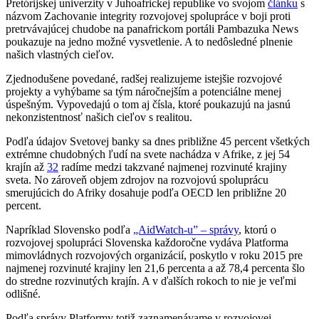
Pretórijskej univerzity v Juhoafrickej republike vo svojom
článku
s
názvom Zachovanie integrity rozvojovej spolupráce v boji proti
pretrvávajúcej chudobe na panafrickom portáli Pambazuka News
poukazuje na jedno možné vysvetlenie. A to nedôsledné plnenie
našich vlastných cieľov.
Zjednodušene povedané, radšej realizujeme istejšie rozvojové
projekty a vyhýbame sa tým náročnejším a potenciálne menej
úspešným. Vypovedajú o tom aj čísla, ktoré poukazujú na jasnú
nekonzistentnosť našich cieľov s realitou.
Podľa údajov Svetovej banky sa dnes približne 45 percent všetkých
extrémne chudobných ľudí na svete nachádza v Afrike, z jej 54
krajín až
32
radíme medzi takzvané najmenej rozvinuté krajiny
sveta. No zároveň objem zdrojov na rozvojovú spoluprácu
smerujúcich do Afriky dosahuje podľa OECD len približne 20
percent.
Napríklad Slovensko podľa
„AidWatch-u” – správy
, ktorú o
rozvojovej spolupráci Slovenska každoročne vydáva Platforma
mimovládnych rozvojových organizácií, poskytlo v roku 2015 pre
najmenej rozvinuté krajiny len 21,6 percenta a až 78,4 percenta šlo
do stredne rozvinutých krajín. A v ďalších rokoch to nie je veľmi
odlišné.
Podľa správy Platformy totiž zaznamenávame v rozvojovej