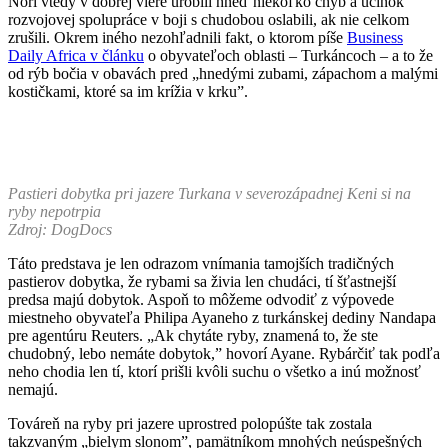
Nóri vtedy v dobrej viere urobili hneď niekoľko chýb a účinok
rozvojovej spolupráce v boji s chudobou oslabili, ak nie celkom
zrušili. Okrem iného nezohľadnili fakt, o ktorom píše
Business
Daily Africa v článku
o obyvateľoch oblasti – Turkáncoch – a to že
od rýb bočia v obavách pred „hnedými zubami, zápachom a malými
kostičkami, ktoré sa im krížia v krku”.
Pastieri dobytka pri jazere Turkana v severozápadnej Keni si na
ryby nepotrpia
Zdroj: DogDocs
Táto predstava je len odrazom vnímania tamojších tradičných
pastierov dobytka, že rybami sa živia len chudáci, tí šťastnejší
predsa majú dobytok. Aspoň to môžeme odvodiť z výpovede
miestneho obyvateľa Philipa Ayaneho z turkánskej dediny Nandapa
pre agentúru Reuters. „Ak chytáte ryby, znamená to, že ste
chudobný, lebo nemáte dobytok,” hovorí Ayane. Rybárčiť tak podľa
neho chodia len tí, ktorí prišli kvôli suchu o všetko a inú možnosť
nemajú.
Továreň na ryby pri jazere uprostred polopúšte tak zostala
takzvaným „bielym slonom”, pamätníkom mnohých neúspešných