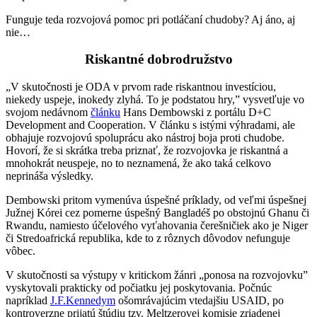
Funguje teda rozvojová pomoc pri potláčaní chudoby? Aj áno, aj
nie…
Riskantné dobrodružstvo
„V skutočnosti je ODA v prvom rade riskantnou investíciou,
niekedy uspeje, inokedy zlyhá. To je podstatou hry,” vysvetľuje vo
svojom nedávnom
článku
Hans Dembowski z portálu D+C
Development and Cooperation. V článku s istými výhradami, ale
obhajuje rozvojovú spoluprácu ako nástroj boja proti chudobe.
Hovorí, že si skrátka treba priznať, že rozvojovka je riskantná a
mnohokrát neuspeje, no to neznamená, že ako taká celkovo
neprináša výsledky.
Dembowski pritom vymenúva úspešné príklady, od veľmi úspešnej
Južnej Kórei cez pomerne úspešný Bangladéš po obstojnú Ghanu či
Rwandu, namiesto účelového vyťahovania čerešničiek ako je Niger
či Stredoafrická republika, kde to z rôznych dôvodov nefunguje
vôbec.
V skutočnosti sa výstupy v kritickom žánri „ponosa na rozvojovku”
vyskytovali prakticky od počiatku jej poskytovania. Počnúc
napríklad
J.F.Kennedym
ošomrávajúcim vtedajšiu USAID, po
kontroverzne prijatú štúdiu tzv. Meltzerovej komisie zriadenej