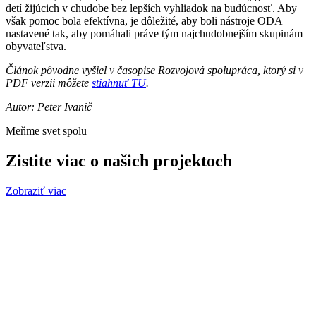
detí žijúcich v chudobe bez lepších vyhliadok na budúcnosť. Aby
však pomoc bola efektívna, je dôležité, aby boli nástroje ODA
nastavené tak, aby pomáhali práve tým najchudobnejším skupinám
obyvateľstva.
Článok pôvodne vyšiel v časopise Rozvojová spolupráca, ktorý si v
PDF verzii môžete
stiahnuť TU
.
Autor: Peter Ivanič
Meňme svet spolu
Zistite viac o našich projektoch
Zobraziť viac