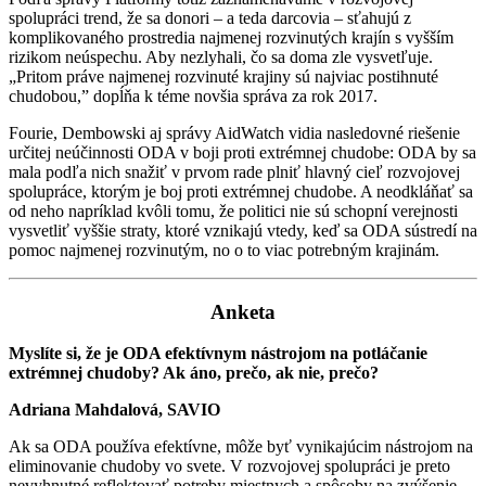
spolupráci trend, že sa donori – a teda darcovia – sťahujú z
komplikovaného prostredia najmenej rozvinutých krajín s vyšším
rizikom neúspechu. Aby nezlyhali, čo sa doma zle vysvetľuje.
„Pritom práve najmenej rozvinuté krajiny sú najviac postihnuté
chudobou,” dopĺňa k téme novšia správa za rok 2017.
Fourie, Dembowski aj správy AidWatch vidia nasledovné riešenie
určitej neúčinnosti ODA v boji proti extrémnej chudobe: ODA by sa
mala podľa nich snažiť v prvom rade plniť hlavný cieľ rozvojovej
spolupráce, ktorým je boj proti extrémnej chudobe. A neodkláňať sa
od neho napríklad kvôli tomu, že politici nie sú schopní verejnosti
vysvetliť vyššie straty, ktoré vznikajú vtedy, keď sa ODA sústredí na
pomoc najmenej rozvinutým, no o to viac potrebným krajinám.
Anketa
Myslíte si, že je ODA efektívnym nástrojom na potláčanie
extrémnej chudoby? Ak áno, prečo, ak nie, prečo?
Adriana Mahdalová, SAVIO
Ak sa ODA používa efektívne, môže byť vynikajúcim nástrojom na
eliminovanie chudoby vo svete. V rozvojovej spolupráci je preto
nevyhnutné reflektovať potreby miestnych a spôsoby na zvýšenie