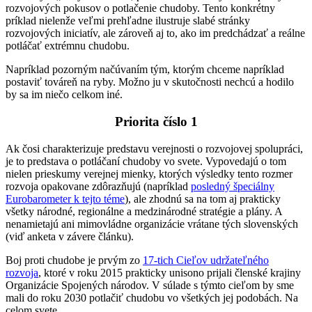
rozvojových pokusov o potlačenie chudoby. Tento konkrétny
príklad nielenže veľmi prehľadne ilustruje slabé stránky
rozvojových iniciatív, ale zároveň aj to, ako im predchádzať a reálne
potláčať extrémnu chudobu.
Napríklad pozorným načúvaním tým, ktorým chceme napríklad
postaviť továreň na ryby. Možno ju v skutočnosti nechcú a hodilo
by sa im niečo celkom iné.
Priorita číslo 1
Ak čosi charakterizuje predstavu verejnosti o rozvojovej spolupráci,
je to predstava o potláčaní chudoby vo svete. Vypovedajú o tom
nielen prieskumy verejnej mienky, ktorých výsledky tento rozmer
rozvoja opakovane zdôrazňujú (napríklad
posledný špeciálny
Eurobarometer k tejto téme
), ale zhodnú sa na tom aj prakticky
všetky národné, regionálne a medzinárodné stratégie a plány. A
nenamietajú ani mimovládne organizácie vrátane tých slovenských
(viď anketa v závere článku).
Boj proti chudobe je prvým zo
17-tich Cieľov udržateľného
rozvoja
, ktoré v roku 2015 prakticky unisono prijali členské krajiny
Organizácie Spojených národov. V súlade s týmto cieľom by sme
mali do roku 2030 potlačiť chudobu vo všetkých jej podobách. Na
celom svete.