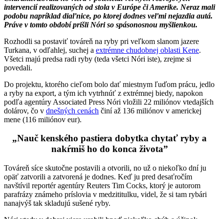
intervencií realizovaných od stola v Európe či Amerike. Neraz mali
podobu napríklad diaľnice, po ktorej dodnes veľmi nejazdia autá.
Práve v tomto období prišli Nóri so spásonosnou myšlienkou.
Rozhodli sa postaviť továreň na ryby pri veľkom slanom jazere
Turkana, v odľahlej, suchej a
extrémne chudobnej oblasti Kene
.
Všetci majú predsa radi ryby (teda všetci Nóri iste), zrejme si
povedali.
Do projektu, ktorého cieľom bolo dať miestnym ľuďom prácu, jedlo
a ryby na export, a tým ich vytrhnúť z extrémnej biedy, napokon
podľa agentúry Associated Press Nóri vložili 22 miliónov vtedajších
dolárov, čo v
dnešných cenách
činí až 136 miliónov v americkej
mene (116 miliónov eur).
„Nauč kenského pastiera dobytka chytať ryby a
nakŕmiš ho do konca života”
Továreň síce skutočne postavili a otvorili, no už o niekoľko dní ju
opäť zatvorili a zatvorená je dodnes. Keď ju pred desaťročím
navštívil reportér agentúry Reuters Tim Cocks, ktorý je autorom
parafrázy známeho príslovia v medzititulku, videl, že si tam rybári
nanajvýš tak skladujú sušené ryby.