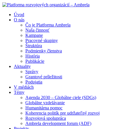
Úvod
O nás
Čo je Platforma Ambrela
Naša činnosť
Kampane
Pracovné skupiny
Štruktúra
Podmienky členstva
História
Publikácie
Aktuality
Správy
Grantové príležitosti
Podujatia
V médiách
Témy
Agenda 2030 – Globálne ciele (SDGs)
Globálne vzdelávanie
Humanitárna pomoc
Koherencia politík pre udržateľný rozvoj
Rozvojová spolupráca
Ambrela development forum (ADF)
Projekty