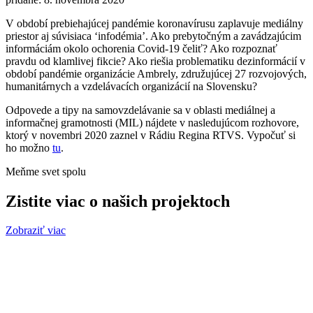
V období prebiehajúcej pandémie koronavírusu zaplavuje mediálny
priestor aj súvisiaca ‘infodémia’. Ako prebytočným a zavádzajúcim
informáciám okolo ochorenia Covid-19 čeliť? Ako rozpoznať
pravdu od klamlivej fikcie? Ako riešia problematiku dezinformácií v
období pandémie organizácie Ambrely, združujúcej 27 rozvojových,
humanitárnych a vzdelávacích organizácií na Slovensku?
Odpovede a tipy na samovzdelávanie sa v oblasti mediálnej a
informačnej gramotnosti (MIL) nájdete v nasledujúcom rozhovore,
ktorý v novembri 2020 zaznel v Rádiu Regina RTVS. Vypočuť si
ho možno
tu
.
Meňme svet spolu
Zistite viac o našich projektoch
Zobraziť viac