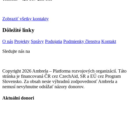
Zobraziť všetky kontakty
Dôležité linky
O nás
Projekty
Správy
Podujatia
Podmienky členstva
Kontakt
Sledujte nás na
Copyright 2026 Ambrela – Platforma rozvojových organizácií. Táto
stránka je financovaná ČR cez CzechAid, SR a EÚ cez Program
Slovensko. Za obsah nesie výhradnú zodpovednosť Ambrela a
nemusí nevyhnutne odrážať názory donorov.
Aktuálni donori