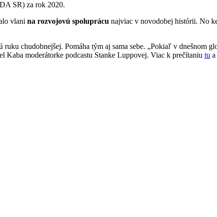
(ODA SR) za rok 2020.
alo vlani
na rozvojovú spoluprácu
najviac v novodobej histórii. No keď
nú ruku chudobnejšej. Pomáha tým aj sama sebe. „Pokiaľ v dnešnom gl
iel Kaba moderátorke podcastu Stanke Luppovej. Viac k prečítaniu
tu
a