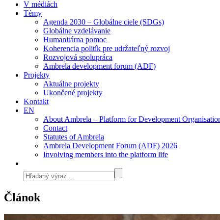
V médiách
Témy
Agenda 2030 – Globálne ciele (SDGs)
Globálne vzdelávanie
Humanitárna pomoc
Koherencia politík pre udržateľný rozvoj
Rozvojová spolupráca
Ambrela development forum (ADF)
Projekty
Aktuálne projekty
Ukončené projekty
Kontakt
EN
About Ambrela – Platform for Development Organisatio
Contact
Statutes of Ambrela
Ambrela Development Forum (ADF) 2026
Involving members into the platform life
Článok