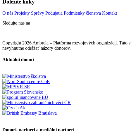
Dôležité linky
O nás
Projekty
Správy
Podujatia
Podmienky členstva
Kontakt
Sledujte nás na
Copyright 2026 Ambrela – Platforma rozvojových organizácií. Táto
nevyhnutne odrážať názory donorov.
Aktuálni donori
Donori, partneri a mediálni partneri