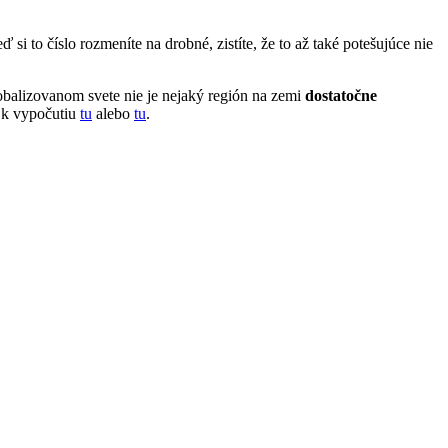
 si to číslo rozmeníte na drobné, zistíte, že to až také potešujúce nie
obalizovanom svete nie je nejaký región na zemi
dostatočne
 k vypočutiu
tu
alebo
tu
.