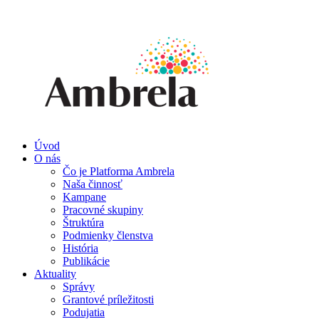
Úvod
O nás
Čo je Platforma Ambrela
Naša činnosť
Kampane
Pracovné skupiny
Štruktúra
Podmienky členstva
História
Publikácie
Aktuality
Správy
Grantové príležitosti
Podujatia