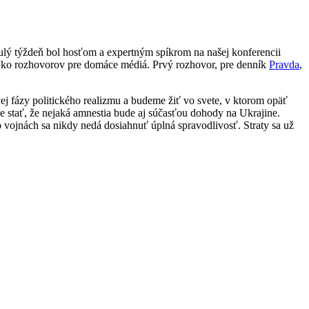
lý týždeň bol hosťom a expertným spíkrom na našej konferencii
koľko rozhovorov pre domáce médiá. Prvý rozhovor, pre denník
Pravda
,
 fázy politického realizmu a budeme žiť vo svete, v ktorom opäť
e stať, že nejaká amnestia bude aj súčasťou dohody na Ukrajine.
 vojnách sa nikdy nedá dosiahnuť úplná spravodlivosť. Straty sa už