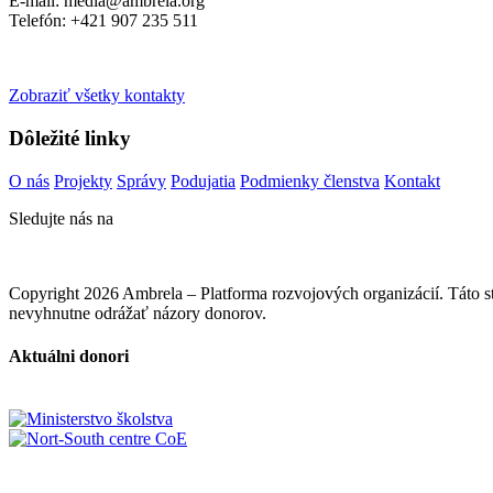
E-mail: media@ambrela.org
Telefón: +421 907 235 511
Zobraziť všetky kontakty
Dôležité linky
O nás
Projekty
Správy
Podujatia
Podmienky členstva
Kontakt
Sledujte nás na
Copyright 2026 Ambrela – Platforma rozvojových organizácií. Táto
nevyhnutne odrážať názory donorov.
Aktuálni donori