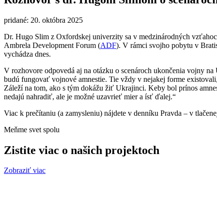
pridané: 20. októbra 2025
Dr. Hugo Slim z Oxfordskej univerzity sa v medzinárodných vzťahoc
Ambrela Development Forum (
ADF
). V rámci svojho pobytu v Brat
vychádza dnes.
V rozhovore odpovedá aj na otázku o scenároch ukončenia vojny na 
budú fungovať vojnové amnestie. Tie vždy v nejakej forme existovali
Záleží na tom, ako s tým dokážu žiť Ukrajinci. Keby bol prínos amne
nedajú nahradiť, ale je možné uzavrieť mier a ísť ďalej.“
Viac k prečítaniu (a zamysleniu) nájdete v denníku Pravda – v tlačene
Meňme svet spolu
Zistite viac o našich projektoch
Zobraziť viac