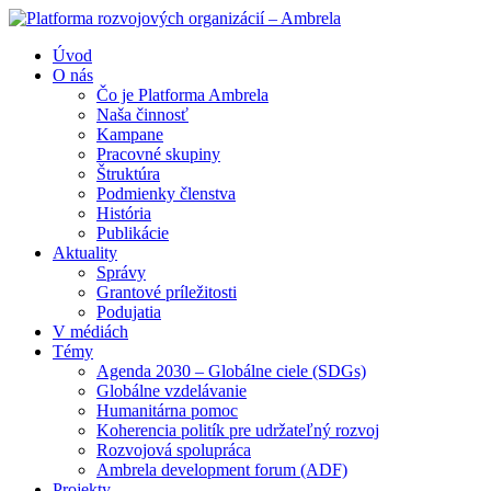
Úvod
O nás
Čo je Platforma Ambrela
Naša činnosť
Kampane
Pracovné skupiny
Štruktúra
Podmienky členstva
História
Publikácie
Aktuality
Správy
Grantové príležitosti
Podujatia
V médiách
Témy
Agenda 2030 – Globálne ciele (SDGs)
Globálne vzdelávanie
Humanitárna pomoc
Koherencia politík pre udržateľný rozvoj
Rozvojová spolupráca
Ambrela development forum (ADF)
Projekty