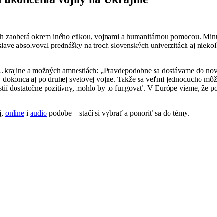
h zaoberá okrem iného etikou, vojnami a humanitárnou pomocou. Minu
islave absolvoval prednášky na troch slovenských univerzitách aj nie
Ukrajine a možných amnestiách: „Pravdepodobne sa dostávame do novej
, dokonca aj po druhej svetovej vojne. Takže sa veľmi jednoducho môž
stií dostatočne pozitívny, mohlo by to fungovať. V Európe vieme, že po
j,
online
i
audio
podobe – stačí si vybrať a ponoriť sa do témy.