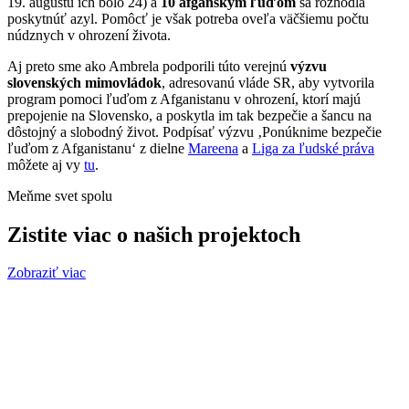
19. augustu ich bolo 24) a
10 afgánskym ľuďom
sa rozhodla
poskytnúť azyl. Pomôcť je však potreba oveľa väčšiemu počtu
núdznych v ohrození života.
Aj preto sme ako Ambrela podporili túto verejnú
výzvu
slovenských mimovládok
, adresovanú vláde SR, aby vytvorila
program pomoci ľuďom z Afganistanu v ohrození, ktorí majú
prepojenie na Slovensko, a poskytla im tak bezpečie a šancu na
dôstojný a slobodný život. Podpísať výzvu ‚Ponúknime bezpečie
ľuďom z Afganistanu‘ z dielne
Mareena
a
Liga za ľudské práva
môžete aj vy
tu
.
Meňme svet spolu
Zistite viac o našich projektoch
Zobraziť viac