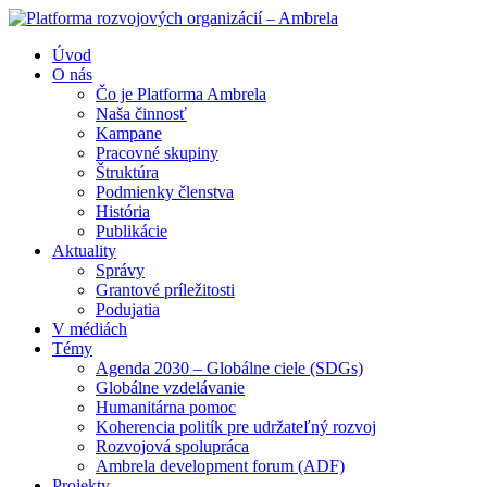
Úvod
O nás
Čo je Platforma Ambrela
Naša činnosť
Kampane
Pracovné skupiny
Štruktúra
Podmienky členstva
História
Publikácie
Aktuality
Správy
Grantové príležitosti
Podujatia
V médiách
Témy
Agenda 2030 – Globálne ciele (SDGs)
Globálne vzdelávanie
Humanitárna pomoc
Koherencia politík pre udržateľný rozvoj
Rozvojová spolupráca
Ambrela development forum (ADF)
Projekty