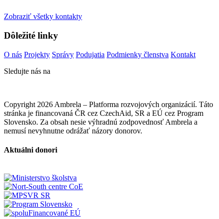
Zobraziť všetky kontakty
Dôležité linky
O nás
Projekty
Správy
Podujatia
Podmienky členstva
Kontakt
Sledujte nás na
Copyright 2026 Ambrela – Platforma rozvojových organizácií. Táto
stránka je financovaná ČR cez CzechAid, SR a EÚ cez Program
Slovensko. Za obsah nesie výhradnú zodpovednosť Ambrela a
nemusí nevyhnutne odrážať názory donorov.
Aktuálni donori