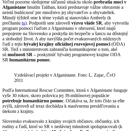
Veľmi pozorne sledujeme súčasnú situáciu okolo
prebratia moci v
Afganistane
hnutím Taliban, ktorá predstavuje vážne ohrozenie a
neistú budúcnosť pre množstvo jej obyvateľov a obyvateliek.
Minulý týždeň sme k téme vydali aj stanovisko Ambrely (k
prečítaniu
tu
). Podporili sme zároveň
výzvu vláde SR
, aby vytvorila
program pomoci ľuďom z Afganistanu v ohrození, ktorí majú
prepojenie na Slovensko a poskytla im bezpečie a šancu na dôstojný
a slobodný život. A aby navýšila počet evakuovaných núdznych
ľudí z tejto
bývalej krajiny oficiálnej rozvojovej pomoci
(ODA)
SR. Tiež s ministerstvom zahraničia komunikujeme o tom, aké
sú
možnosti SR –
poskytnúť bývalej programovej krajine ODA
SR
humanitárnu pomoc
.
Vzdelávací projekt v Afganistane. Foto: L. Zajac, ČvO
2011
Podľa International Rescue Committee, ktorá v Afganistane funguje
vyše 30 rokov, skoro polovica jej 39-miliónovej populácie
potrebuje humanitárnu pomoc
. Očakáva sa, že toto číslo sa ešte
zvýši, zároveň už teraz dochádza k masívnemu presídľovaniu a
útekom z krajiny.
Slovensko evakuovalo z krajiny svojich občanov, občianky, ich
rodiny a ľudí, ktorí so SR v nedávnej minulosti spolupracovali (k