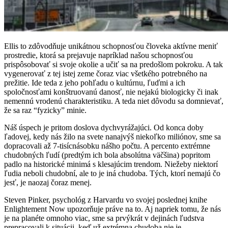
Ellis to zdôvodňuje unikátnou schopnosťou človeka aktívne meniť
prostredie, ktorá sa prejavuje napríklad našou schopnosťou
prispôsobovať si svoje okolie a učiť sa na predošlom pokroku. A tak
vygenerovať z tej istej zeme čoraz viac všetkého potrebného na
prežitie. Ide teda z jeho pohľadu o kultúrnu, ľuďmi a ich
spoločnosťami konštruovanú danosť, nie nejakú biologicky či inak
nemennú vrodenú charakteristiku. A teda niet dôvodu sa domnievať,
že sa raz “fyzicky” minie.
Náš úspech je pritom doslova dychvyrážajúci. Od konca doby
ľadovej, kedy nás žilo na svete nanajvýš niekoľko miliónov, sme sa
dopracovali až 7-tisícnásobku nášho počtu. A percento extrémne
chudobných ľudí (predtým ich bola absolútna väčšina) popritom
padlo na historické minimá s klesajúcim trendom. Niežeby niektorí
ľudia neboli chudobní, ale to je iná chudoba. Tých, ktorí nemajú čo
jesť, je naozaj čoraz menej.
Steven Pinker, psychológ z Harvardu vo svojej poslednej knihe
Enlightement Now upozorňuje práve na to. Aj napriek tomu, že nás
je na planéte omnoho viac, sme sa prvýkrát v dejinách ľudstva
prepracovali k situácii, keď už extrémna chudoba nie je