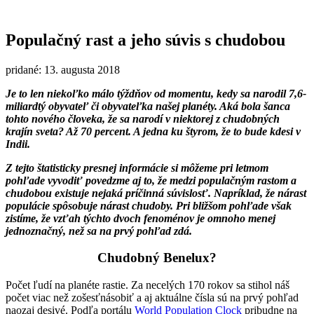
Populačný rast a jeho súvis s chudobou
pridané: 13. augusta 2018
Je to len niekoľko málo týždňov od momentu, kedy sa narodil 7,6-
miliardtý obyvateľ či obyvateľka našej planéty. Aká bola šanca
tohto nového človeka, že sa narodí v niektorej z chudobných
krajín sveta? Až 70 percent. A jedna ku štyrom, že to bude kdesi v
Indii.
Z tejto štatisticky presnej informácie si môžeme pri letmom
pohľade vyvodiť povedzme aj to, že medzi populačným rastom a
chudobou existuje nejaká príčinná súvislosť. Napríklad, že nárast
populácie spôsobuje nárast chudoby. Pri bližšom pohľade však
zistíme, že vzťah týchto dvoch fenoménov je omnoho menej
jednoznačný, než sa na prvý pohľad zdá.
Chudobný Benelux?
Počet ľudí na planéte rastie. Za necelých 170 rokov sa stihol náš
počet viac než zošesťnásobiť a aj aktuálne čísla sú na prvý pohľad
naozaj desivé. Podľa portálu
World Population Clock
pribudne na