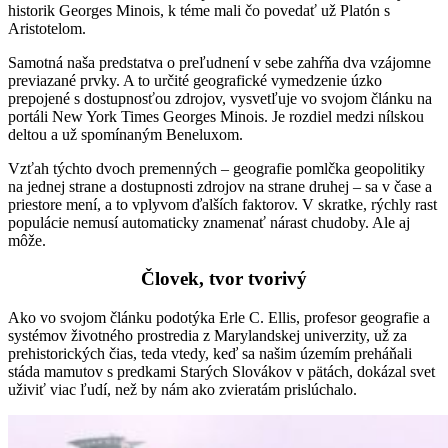
historik Georges Minois, k téme mali čo povedať už Platón s
Aristotelom.
Samotná naša predstatva o preľudnení v sebe zahŕňa dva vzájomne
previazané prvky. A to určité geografické vymedzenie úzko
prepojené s dostupnosťou zdrojov, vysvetľuje vo svojom článku na
portáli New York Times Georges Minois. Je rozdiel medzi nílskou
deltou a už spomínaným Beneluxom.
Vzťah týchto dvoch premenných – geografie pomlčka geopolitiky
na jednej strane a dostupnosti zdrojov na strane druhej – sa v čase a
priestore mení, a to vplyvom ďalších faktorov. V skratke, rýchly rast
populácie nemusí automaticky znamenať nárast chudoby. Ale aj
môže.
Človek, tvor tvorivý
Ako vo svojom článku podotýka Erle C. Ellis, profesor geografie a
systémov životného prostredia z Marylandskej univerzity, už za
prehistorických čias, teda vtedy, keď sa našim územím preháňali
stáda mamutov s predkami Starých Slovákov v pätách, dokázal svet
uživiť viac ľudí, než by nám ako zvieratám prislúchalo.