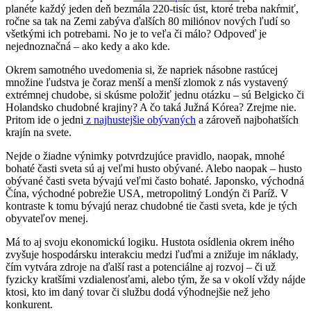
planéte každý jeden deň bezmála 220-tisíc úst, ktoré treba nakŕmiť,
ročne sa tak na Zemi zabýva ďalších 80 miliónov nových ľudí so
všetkými ich potrebami. No je to veľa či málo? Odpoveď je
nejednoznačná – ako kedy a ako kde.
Okrem samotného uvedomenia si, že napriek násobne rastúcej
množine ľudstva je čoraz menší a menší zlomok z nás vystavený
extrémnej chudobe, si skúsme položiť jednu otázku – sú Belgicko či
Holandsko chudobné krajiny? A čo taká Južná Kórea? Zrejme nie.
Pritom ide o jedni
z najhustejšie obývaných
a zároveň najbohatších
krajín na svete.
Nejde o žiadne výnimky potvrdzujúce pravidlo, naopak, mnohé
bohaté časti sveta sú aj veľmi husto obývané. Alebo naopak – husto
obývané časti sveta bývajú veľmi často bohaté. Japonsko, východná
Čína, východné pobrežie USA, metropolitný Londýn či Paríž. V
kontraste k tomu bývajú neraz chudobné tie časti sveta, kde je tých
obyvateľov menej.
Má to aj svoju ekonomickú logiku. Hustota osídlenia okrem iného
zvyšuje hospodársku interakciu medzi ľuďmi a znižuje im náklady,
čím vytvára zdroje na ďalší rast a potenciálne aj rozvoj – či už
fyzicky kratšími vzdialenosťami, alebo tým, že sa v okolí vždy nájde
ktosi, kto im daný tovar či službu dodá výhodnejšie než jeho
konkurent.