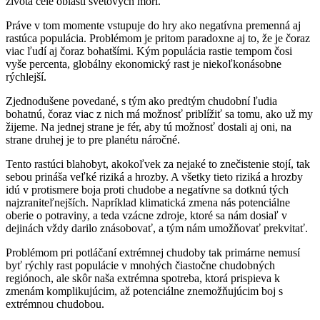
života celé oblasti svetových morí.
Práve v tom momente vstupuje do hry ako negatívna premenná aj
rastúca populácia. Problémom je pritom paradoxne aj to, že je čoraz
viac ľudí aj čoraz bohatšími. Kým populácia rastie tempom čosi
vyše percenta, globálny ekonomický rast je niekoľkonásobne
rýchlejší.
Zjednodušene povedané, s tým ako predtým chudobní ľudia
bohatnú, čoraz viac z nich má možnosť priblížiť sa tomu, ako už my
žijeme. Na jednej strane je fér, aby tú možnosť dostali aj oni, na
strane druhej je to pre planétu náročné.
Tento rastúci blahobyt, akokoľvek za nejaké to znečistenie stojí, tak
sebou prináša veľké riziká a hrozby. A všetky tieto riziká a hrozby
idú v protismere boja proti chudobe a negatívne sa dotknú tých
najzraniteľnejších. Napríklad klimatická zmena nás potenciálne
oberie o potraviny, a teda vzácne zdroje, ktoré sa nám dosiaľ v
dejinách vždy darilo znásobovať, a tým nám umožňovať prekvitať.
Problémom pri potláčaní extrémnej chudoby tak primárne nemusí
byť rýchly rast populácie v mnohých čiastočne chudobných
regiónoch, ale skôr naša extrémna spotreba, ktorá prispieva k
zmenám komplikujúcim, až potenciálne znemožňujúcim boj s
extrémnou chudobou.