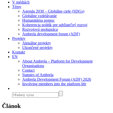
V médiách
Témy
Agenda 2030 – Globálne ciele (SDGs)
Globálne vzdelávanie
Humanitárna pomoc
Koherencia politík pre udržateľný rozvoj
Rozvojová spolupráca
Ambrela development forum (ADF)
Projekty
Aktuálne projekty
Ukončené projekty
Kontakt
EN
About Ambrela – Platform for Development
Organisations
Contact
Statutes of Ambrela
Ambrela Development Forum (ADF) 2026
Involving members into the platform life
Článok