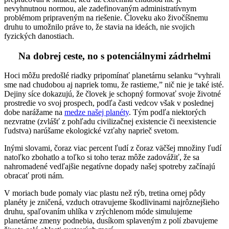
nevyhnutnou normou, ale zadefinovaným administratívnym
problémom pripraveným na riešenie. Človeku ako živočíšnemu
druhu to umožnilo práve to, že stavia na ideách, nie svojich
fyzických danostiach.
Na dobrej ceste, no s potenciálnymi zádrhelmi
Hoci môžu predošlé riadky pripomínať planetárnu selanku “vyhrali
sme nad chudobou aj napriek tomu, že rastieme,” nič nie je také isté.
Dejiny síce dokazujú, že človek je schopný formovať svoje životné
prostredie vo svoj prospech, podľa časti vedcov však v poslednej
dobe narážame na
medze našej planéty
. Tým podľa niektorých
nezvratne (zvlášť z pohľadu civilizačnej existencie či neexistencie
ľudstva) narúšame ekologické vzťahy naprieč svetom.
Inými slovami, čoraz viac percent ľudí z čoraz väčšej množiny ľudí
natoľko zbohatlo a toľko si toho teraz môže zadovážiť, že sa
nahromadené vedľajšie negatívne dopady našej spotreby začínajú
obracať proti nám.
V moriach bude pomaly viac plastu než rýb, tretina ornej pôdy
planéty je zničená, vzduch otravujeme škodlivinami najrôznejšieho
druhu, spaľovaním uhlíka v zrýchlenom móde simulujeme
planetárne zmeny podnebia, dusíkom splaveným z polí zbavujeme