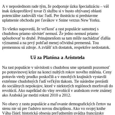
A v neposlednom rade tým, že podporuje úzku špecializáciu – váš
inak úzkoprofilový tovar či službu si v husto obývanej oblasti
potenciálne zadováži viac ľudí. Pre ilustráciu si predstavme
uplatnenie obchodu pre ľavákov v Snine verzus New Yorku.
To všetko napovedá, že veľkosť a rast populácie samotnej s
chudobou priamo súvisieť nemusí. Že jedno nemusí priamo
spôsobovať to druhé. Prinajmenšom sa tam môže nachádzať ďalšia
významná a na prvý pohľad menej očividná premenná. Tou
premennou sú zdroje. A zvlášť ich dostatok, respektíve nedostatok.
Už za Platóna a Aristotela
Na rast populácie v súvislosti s chudobou sme upriamili pozornosť
po potravinovej kríze na konci nultých rokov nového milénia. Ceny
potravín vtedy prudko poskočili a v mnohých krajinách vystavili
extrémne chudobných ľudí veľkým tlakom. Tie následne prerástli
do sociálnych nepokojov, ktoré v niektorých regiónoch morfovali do
revolúcií. Ako napríklad do vlny revolúcií v arabskom svete známej
ako Arabská jar medzi rokmi 2010 a 2012.
No obavy z rastu populácie a maľovanie demografických čertov na
stenu nie sú pre ľudstvo novou disciplínou. Ako vo svojej knihe
Váha čísiel: historická obsesia preľudnením uvádza francúzsky