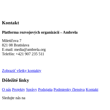
Kontakt
Platforma rozvojových organizácií – Ambrela
Miletičova 7
821 08 Bratislava
E-mail: media@ambrela.org
Telefón: +421 907 235 511
Zobraziť všetky kontakty
Dôležité linky
O nás
Projekty
Správy
Podujatia
Podmienky členstva
Kontakt
Sledujte nás na