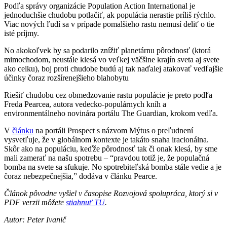
Podľa správy organizácie Population Action International je
jednoduchšie chudobu potlačiť, ak populácia nerastie príliš rýchlo.
Viac nových ľudí sa v prípade pomalšieho rastu nemusí deliť o tie
isté príjmy.
No akokoľvek by sa podarilo znížiť planetárnu pôrodnosť (ktorá
mimochodom, neustále klesá vo veľkej väčšine krajín sveta aj svete
ako celku), boj proti chudobe budú aj tak naďalej atakovať vedľajšie
účinky čoraz rozšírenejšieho blahobytu
Riešiť chudobu cez obmedzovanie rastu populácie je preto podľa
Freda Pearcea, autora vedecko-populárnych kníh a
environmentálneho novinára portálu The Guardian, krokom vedľa.
V
článku
na portáli Prospect s názvom Mýtus o preľudnení
vysvetľuje, že v globálnom kontexte je takáto snaha iracionálna.
Skôr ako na populáciu, keďže pôrodnosť tak či onak klesá, by sme
mali zamerať na našu spotrebu – “pravdou totiž je, že populačná
bomba na svete sa sfukuje. No spotrebiteľská bomba stále vedie a je
čoraz nebezpečnejšia,” dodáva v článku Pearce.
Článok pôvodne vyšiel v časopise Rozvojová spolupráca, ktorý si v
PDF verzii môžete
stiahnuť TU
.
Autor: Peter Ivanič