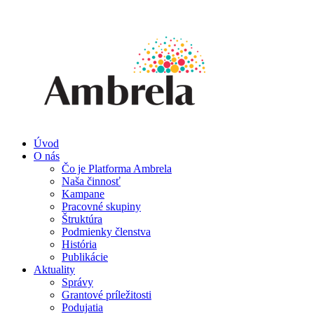
Úvod
O nás
Čo je Platforma Ambrela
Naša činnosť
Kampane
Pracovné skupiny
Štruktúra
Podmienky členstva
História
Publikácie
Aktuality
Správy
Grantové príležitosti
Podujatia