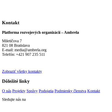
Kontakt
Platforma rozvojových organizácií – Ambrela
Miletičova 7
821 08 Bratislava
E-mail: media@ambrela.org
Telefón: +421 907 235 511
Zobraziť všetky kontakty
Dôležité linky
O nás
Projekty
Správy
Podujatia
Podmienky členstva
Kontakt
Sledujte nás na