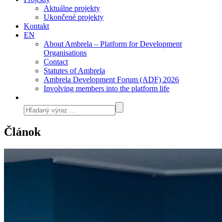
Aktuálne projekty
Ukončené projekty
Kontakt
EN
About Ambrela – Platform for Development
Organisations
Contact
Statutes of Ambrela
Ambrela Development Forum (ADF) 2026
Involving members into the platform life
Článok