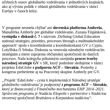
učebných osnov globálneho vzdelávania v jednotlivých krajinách,
ako aj vývinu politík v oblasti globálneho vzdelávania v rámci
Európy v časoch krízy.
V programe nesmela chýbať ani
slovenská platforma Ambrela.
Manažérka Ambrely pre globálne vzdelávanie, Zuzana Firgánková,
vystúpila v diskusii č. 7
s názvom ‚Defining Global Education
national strategies, priorities, processes through a multistakeholder
approach‘ spolu s koordinátormi a koordinátorkami GV z Cypru,
Lotyššska či Srbska. Diskusia sa venovala národným vzdelávacím
stratégiám a miere zapojenia občianskej spoločnosti do daných
procesov. Naša kolegyňa prítomným ozrejmila
proces tvorby
národnej stratégie GV
v SR, ktorý podrobne sledujeme v rámci
projektu EduGlobe
s podporou ACF – Slovakia
. Postrehy z
kongresu preberieme aj na Pracovnej skupine Ambrely pre GV.
„Projekt ‘EduGlobe – cesta k implementácii Národnej stratégie
globálneho vzdelávania’ je podporený
z programu ACF – Slovakia
,
ktorý je financovaný z Finančného mechanizmu EHP 2014–2021.
Správcom programu je Nadácia Ekopolis v partnerstve s Nadáciou
otvorenej spoločnosti Bratislava a Karpatskou nadáciou“.