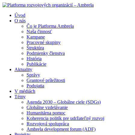
Úvod
O nás
Čo je Platforma Ambrela
Naša činnosť
Kampane
Pracovné skupiny
Štruktúra
Podmienky členstva
História
Publikácie
Aktuality
Správy
Grantové príležitosti
Podujatia
V médiách
Témy
Agenda 2030 – Globálne ciele (SDGs)
Globálne vzdelávanie
Humanitárna pomoc
Koherencia politík pre udržateľný rozvoj
Rozvojová spolupráca
Ambrela development forum (ADF)
Projekty