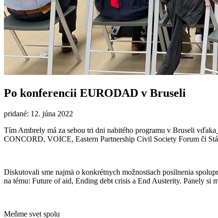
Po konferencii EURODAD v Bruseli
pridané: 12. júna 2022
Tím Ambrely má za sebou tri dni nabitého programu v Bruseli vďaka
CONCORD, VOICE, Eastern Partnership Civil Society Forum či Stál
Diskutovali sme najmä o konkrétnych možnostiach posilnenia spolup
na tému: Future of aid, Ending debt crisis a End Austerity. Panely s
Meňme svet spolu