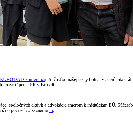
EURODAD konferenci
i. Súčasťou našej cesty boli aj viaceré bilater
eho zastúpenia SR v Bruseli.
ráce, spoločných aktivít a advokácie smerom k inštitúciám EÚ. Súčas
i možno pozrieť zo záznamu
tu
.