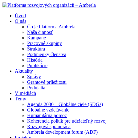
Úvod
O nás
Čo je Platforma Ambrela
Naša činnosť
Kampane
Pracovné skupiny
Štruktúra
Podmienky členstva
História
Publikácie
Aktuality
Správy
Grantové príležitosti
Podujatia
V médiách
Témy
Agenda 2030 – Globálne ciele (SDGs)
Globálne vzdelávanie
Humanitárna pomoc
Koherencia politík pre udržateľný rozvoj
Rozvojová spolupráca
Ambrela development forum (ADF)
Projekty