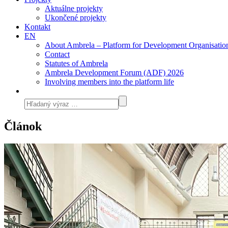
Aktuálne projekty
Ukončené projekty
Kontakt
EN
About Ambrela – Platform for Development Organisatio
Contact
Statutes of Ambrela
Ambrela Development Forum (ADF) 2026
Involving members into the platform life
Článok