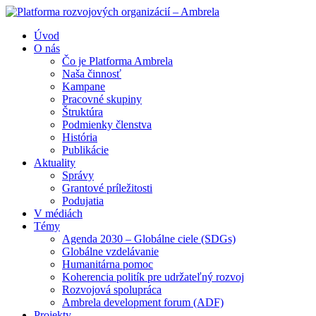
Úvod
O nás
Čo je Platforma Ambrela
Naša činnosť
Kampane
Pracovné skupiny
Štruktúra
Podmienky členstva
História
Publikácie
Aktuality
Správy
Grantové príležitosti
Podujatia
V médiách
Témy
Agenda 2030 – Globálne ciele (SDGs)
Globálne vzdelávanie
Humanitárna pomoc
Koherencia politík pre udržateľný rozvoj
Rozvojová spolupráca
Ambrela development forum (ADF)
Projekty