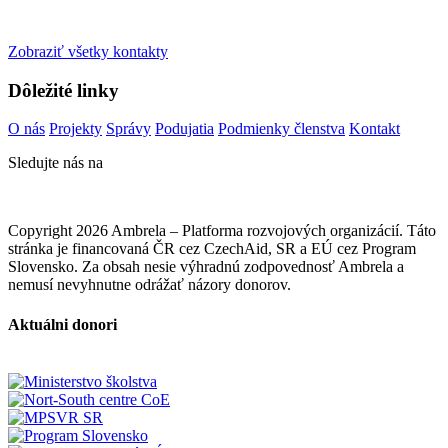
Zobraziť všetky kontakty
Dôležité linky
O nás
Projekty
Správy
Podujatia
Podmienky členstva
Kontakt
Sledujte nás na
Copyright 2026 Ambrela – Platforma rozvojových organizácií. Táto
stránka je financovaná ČR cez CzechAid, SR a EÚ cez Program
Slovensko. Za obsah nesie výhradnú zodpovednosť Ambrela a
nemusí nevyhnutne odrážať názory donorov.
Aktuálni donori