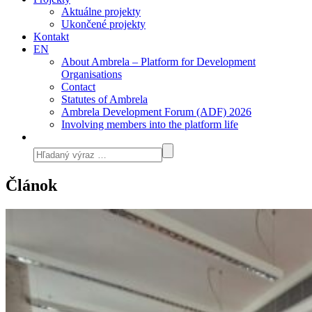
Aktuálne projekty
Ukončené projekty
Kontakt
EN
About Ambrela – Platform for Development
Organisations
Contact
Statutes of Ambrela
Ambrela Development Forum (ADF) 2026
Involving members into the platform life
Článok