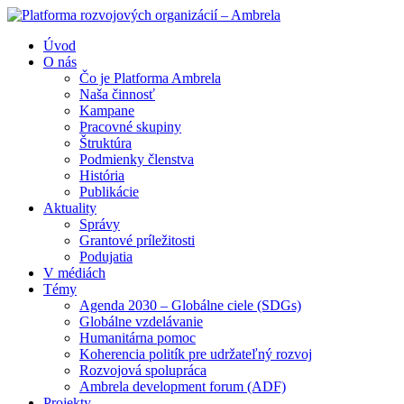
Úvod
O nás
Čo je Platforma Ambrela
Naša činnosť
Kampane
Pracovné skupiny
Štruktúra
Podmienky členstva
História
Publikácie
Aktuality
Správy
Grantové príležitosti
Podujatia
V médiách
Témy
Agenda 2030 – Globálne ciele (SDGs)
Globálne vzdelávanie
Humanitárna pomoc
Koherencia politík pre udržateľný rozvoj
Rozvojová spolupráca
Ambrela development forum (ADF)
Projekty