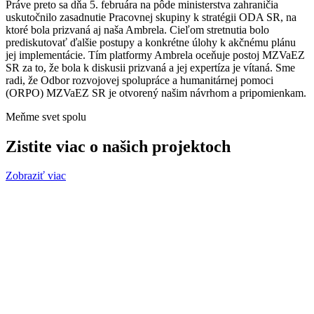
Práve preto sa dňa 5. februára na pôde ministerstva zahraničia
uskutočnilo zasadnutie Pracovnej skupiny k stratégii ODA SR, na
ktoré bola prizvaná aj naša Ambrela. Cieľom stretnutia bolo
prediskutovať ďalšie postupy a konkrétne úlohy k akčnému plánu
jej implementácie. Tím platformy Ambrela oceňuje postoj MZVaEZ
SR za to, že bola k diskusii prizvaná a jej expertíza je vítaná. Sme
radi, že Odbor rozvojovej spolupráce a humanitárnej pomoci
(ORPO) MZVaEZ SR je otvorený našim návrhom a pripomienkam.
Meňme svet spolu
Zistite viac o našich projektoch
Zobraziť viac