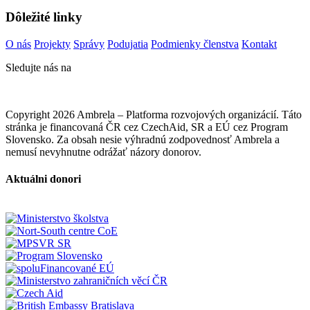
Dôležité linky
O nás
Projekty
Správy
Podujatia
Podmienky členstva
Kontakt
Sledujte nás na
Copyright 2026 Ambrela – Platforma rozvojových organizácií. Táto
stránka je financovaná ČR cez CzechAid, SR a EÚ cez Program
Slovensko. Za obsah nesie výhradnú zodpovednosť Ambrela a
nemusí nevyhnutne odrážať názory donorov.
Aktuálni donori