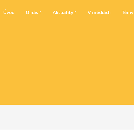
Úvod
O nás
Aktuality
V médiách
Tém