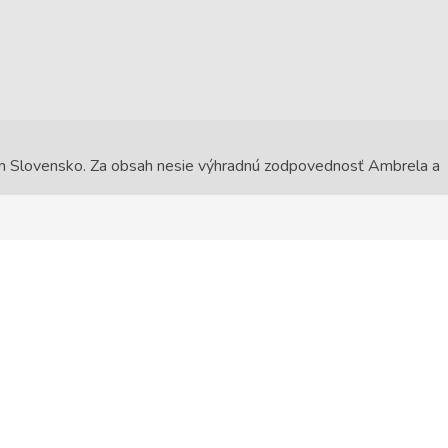
ram Slovensko. Za obsah nesie výhradnú zodpovednosť Ambrela a