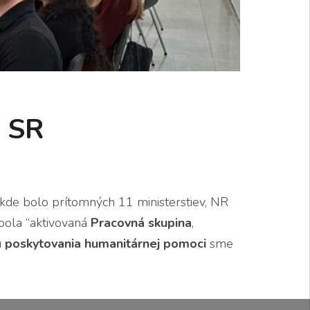
e SR
de bolo prítomných 11 ministerstiev, NR
bola “aktivovaná
Pracovná skupina
,
u
poskytovania humanitárnej pomoci
sme