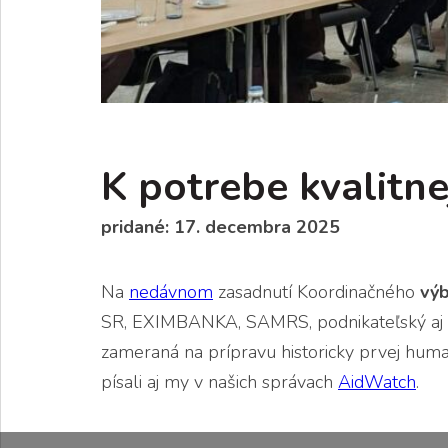
K potrebe kvalitne
pridané: 17. decembra 2025
Na
nedávnom
zasadnutí Koordinačného
výb
SR, EXIMBANKA, SAMRS, podnikateľský aj m
zameraná na prípravu historicky prvej hum
písali aj my v našich správach
AidWatch
.