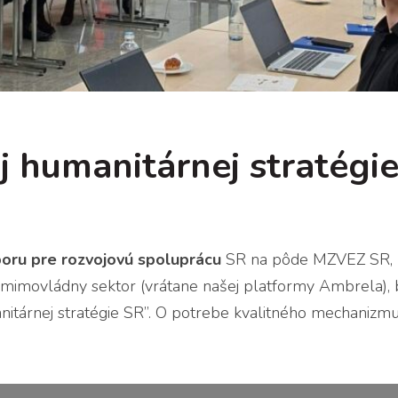
j humanitárnej stratégi
oru pre rozvojovú spoluprácu
SR na pôde MZVEZ SR, k
imovládny sektor (vrátane našej platformy Ambrela), 
anitárnej stratégie SR”. O potrebe kvalitného mechanizm