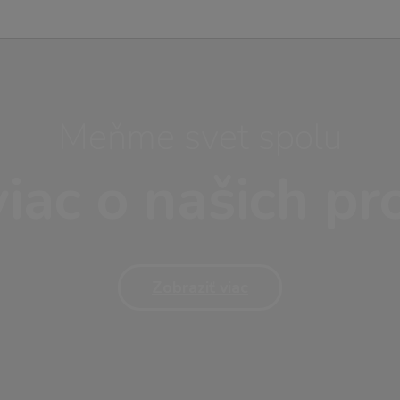
Meňme svet spolu
viac o našich pr
Zobraziť viac