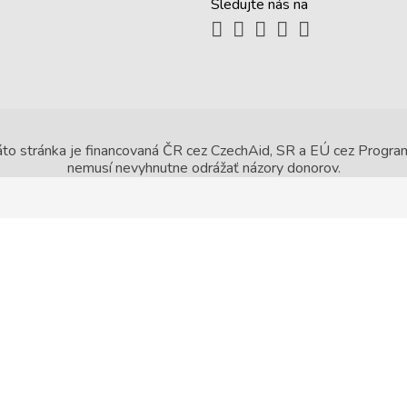
Sledujte nás na
Táto stránka je financovaná ČR cez CzechAid, SR a EÚ cez Prog
nemusí nevyhnutne odrážať názory donorov.