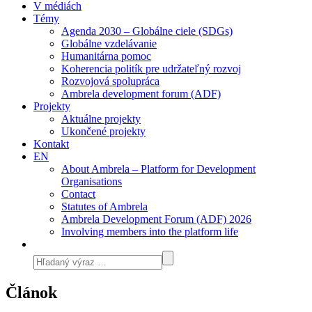
V médiách
Témy
Agenda 2030 – Globálne ciele (SDGs)
Globálne vzdelávanie
Humanitárna pomoc
Koherencia politík pre udržateľný rozvoj
Rozvojová spolupráca
Ambrela development forum (ADF)
Projekty
Aktuálne projekty
Ukončené projekty
Kontakt
EN
About Ambrela – Platform for Development
Organisations
Contact
Statutes of Ambrela
Ambrela Development Forum (ADF) 2026
Involving members into the platform life
Článok