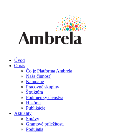
Úvod
O nás
Čo je Platforma Ambrela
Naša činnosť
Kampane
Pracovné skupiny
Štruktúra
Podmienky členstva
História
Publikácie
Aktuality
Správy
Grantové príležitosti
Podujatia