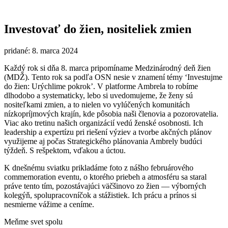
Investovať do žien, nositeliek zmien
pridané: 8. marca 2024
Každý rok si dňa 8. marca pripomíname Medzinárodný deň žien
(MDŽ). Tento rok sa podľa OSN nesie v znamení témy ‘Investujme
do žien: Urýchlime pokrok’. V platforme Ambrela to robíme
dlhodobo a systematicky, lebo si uvedomujeme, že ženy sú
nositeľkami zmien, a to nielen vo vylúčených komunitách
nízkopríjmových krajín, kde pôsobia naši členovia a pozorovatelia.
Viac ako tretinu našich organizácií vedú ženské osobnosti. Ich
leadership a
expertízu pri riešení výziev a tvorbe akčných plánov
využijeme aj počas Strategického plánovania Ambrely budúci
týždeň. S rešpektom, vďakou a úctou.
K dnešnému sviatku prikladáme foto z nášho februárového
commemoration eventu, o ktorého priebeh a atmosféru sa staral
práve tento tím, pozostávajúci väčšinovo zo žien — výborných
kolegýň, spolupracovníčok a stážistiek. Ich prácu a prínos si
nesmierne vážime a ceníme.
Meňme svet spolu