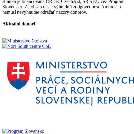
stránka je financovaná ČR cez CzechAid, SR a EÚ cez Program
Slovensko. Za obsah nesie výhradnú zodpovednosť Ambrela a
nemusí nevyhnutne odrážať názory donorov.
Aktuálni donori