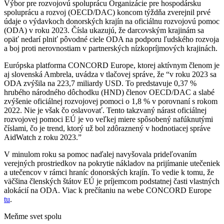
Výbor pre rozvojovú spoluprácu Organizácie pre hospodársku
spoluprácu a rozvoj (OECD/DAC) koncom týždňa zverejnil prvé
údaje o výdavkoch donorských krajín na oficiálnu rozvojovú pomoc
(ODA) v roku 2023. Čísla ukazujú, že darcovským krajinám sa
opäť nedarí plniť pôvodné ciele ODA na podporu ľudského rozvoja
a boj proti nerovnostiam v partnerských nízkopríjmových krajinách.
Európska platforma CONCORD Europe, ktorej aktívnym členom je
aj slovenská Ambrela, uvádza v tlačovej správe, že “v roku 2023 sa
ODA zvýšila na 223,7 miliardy USD. To predstavuje 0,37 %
hrubého národného dôchodku (HND) členov OECD/DAC a slabé
zvýšenie oficiálnej rozvojovej pomoci o 1,8 % v porovnaní s rokom
2022. Nie je však čo oslavovať. Tento takzvaný nárast oficiálnej
rozvojovej pomoci EÚ je vo veľkej miere spôsobený nafúknutými
číslami, čo je trend, ktorý už bol zdôraznený v hodnotiacej správe
AidWatch z roku 2023.”
V minulom roku sa pomoc naďalej navyšovala prideľovaním
verejných prostriedkov na pokrytie nákladov na prijímanie utečeniek
a utečencov v rámci hraníc donorských krajín. To vedie k tomu, že
väčšina členských štátov EÚ je príjemcom podstatnej časti vlastných
alokácií na ODA. Viac k prečítaniu na webe CONCORD Europe
tu
.
Meňme svet spolu