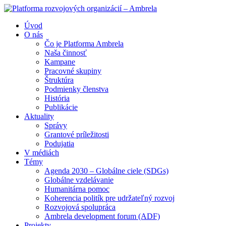
Úvod
O nás
Čo je Platforma Ambrela
Naša činnosť
Kampane
Pracovné skupiny
Štruktúra
Podmienky členstva
História
Publikácie
Aktuality
Správy
Grantové príležitosti
Podujatia
V médiách
Témy
Agenda 2030 – Globálne ciele (SDGs)
Globálne vzdelávanie
Humanitárna pomoc
Koherencia politík pre udržateľný rozvoj
Rozvojová spolupráca
Ambrela development forum (ADF)
Projekty