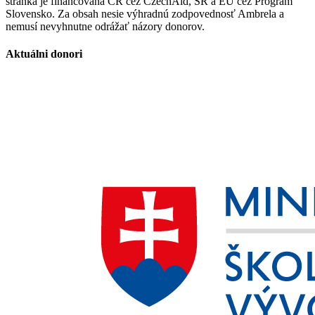
stránka je financovaná ČR cez CzechAid, SR a EÚ cez Program
Slovensko. Za obsah nesie výhradnú zodpovednosť Ambrela a
nemusí nevyhnutne odrážať názory donorov.
Aktuálni donori