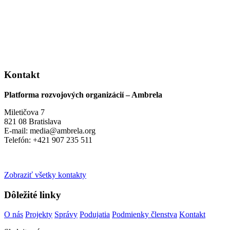
Kontakt
Platforma rozvojových organizácií – Ambrela
Miletičova 7
821 08 Bratislava
E-mail: media@ambrela.org
Telefón: +421 907 235 511
Zobraziť všetky kontakty
Dôležité linky
O nás
Projekty
Správy
Podujatia
Podmienky členstva
Kontakt