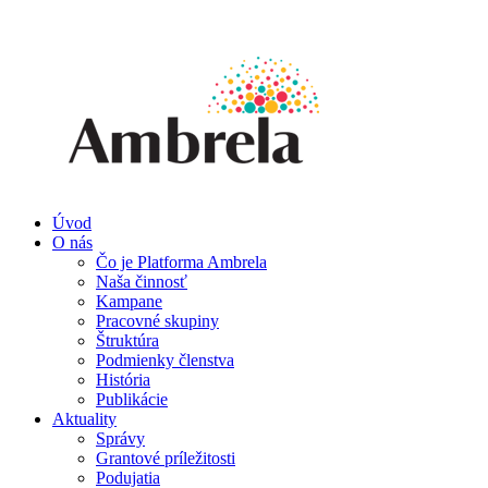
Úvod
O nás
Čo je Platforma Ambrela
Naša činnosť
Kampane
Pracovné skupiny
Štruktúra
Podmienky členstva
História
Publikácie
Aktuality
Správy
Grantové príležitosti
Podujatia