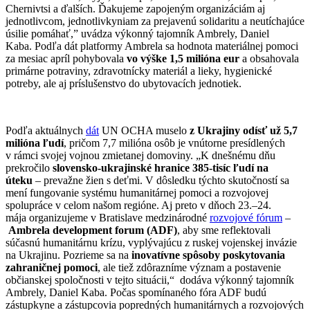
Chernivtsi a ďalších. Ďakujeme zapojeným organizáciám aj
jednotlivcom, jednotlivkyniam za prejavenú solidaritu a neutíchajúce
úsilie pomáhať,” uvádza výkonný tajomník Ambrely, Daniel
Kaba. Podľa dát platformy Ambrela sa hodnota materiálnej pomoci
za mesiac apríl pohybovala
vo výške 1,5 milióna eur
a obsahovala
primárne potraviny, zdravotnícky materiál a lieky, hygienické
potreby, ale aj príslušenstvo do ubytovacích jednotiek.
Podľa aktuálnych
dát
UN OCHA muselo
z Ukrajiny odísť už 5,7
milióna ľudí
, pričom 7,7 milióna osôb je vnútorne presídlených
v rámci svojej vojnou zmietanej domoviny. „K dnešnému dňu
prekročilo
slovensko-ukrajinské hranice 385-tisíc ľudí na
úteku
– prevažne žien s deťmi. V dôsledku týchto skutočností sa
mení fungovanie systému humanitárnej pomoci a rozvojovej
spolupráce v celom našom regióne. Aj preto v dňoch 23.–24.
mája organizujeme v Bratislave medzinárodné
rozvojové fórum
–
Ambrela development forum (ADF)
, aby sme reflektovali
súčasnú humanitárnu krízu, vyplývajúcu z ruskej vojenskej invázie
na Ukrajinu. Pozrieme sa na
inovatívne spôsoby poskytovania
zahraničnej pomoci
, ale tiež zdôrazníme význam a postavenie
občianskej spoločnosti v tejto situácii,“ dodáva výkonný tajomník
Ambrely, Daniel Kaba. Počas spomínaného fóra ADF budú
zástupkyne a zástupcovia popredných humanitárnych a rozvojových