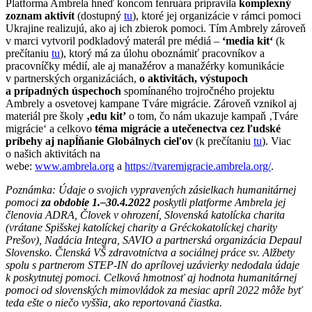
Platforma Ambrela hneď koncom fenruára pripravila
komplexný
zoznam aktivít
(dostupný
tu
), ktoré jej organizácie v rámci pomoci
Ukrajine realizujú, ako aj ich zbierok pomoci. Tím Ambrely zároveň
v marci vytvoril podkladový materál pre médiá –
‘media kit‘
(k
prečítaniu
tu
), ktorý má za úlohu oboznámiť pracovníkov a
pracovníčky médií, ale aj manažérov a manažérky komunikácie
v partnerských organizáciách,
o aktivitách, výstupoch
a prípadných úspechoch
spomínaného trojročného projektu
Ambrely a osvetovej kampane Tváre migrácie. Zároveň vznikol aj
materiál pre školy
‚edu kit’
o tom, čo nám ukazuje kampaň ‚Tváre
migrácie‘ a celkovo
téma migrácie a utečenectva cez ľudské
príbehy aj napĺňanie Globálnych cieľov
(k prečítaniu
tu
). Viac
o našich aktivitách na
webe:
www.ambrela.org
a
https://tvaremigracie.ambrela.org/
.
Poznámka: Údaje o svojich vypravených zásielkach humanitárnej
pomoci
za obdobie 1.–30.4.2022
poskytli platforme Ambrela jej
členovia ADRA, Človek v ohrození, Slovenská katolícka charita
(vrátane Spišskej katolíckej charity a Gréckokatolíckej charity
Prešov), Nadácia Integra, SAVIO a partnerská organizácia Depaul
Slovensko. Členská VŠ zdravotníctva a sociálnej práce sv. Alžbety
spolu s partnerom STEP-IN do aprílovej uzávierky nedodala údaje
k poskytnutej pomoci. Celková hmotnosť aj hodnota humanitárnej
pomoci od slovenských mimovládok za mesiac apríl 2022 môže byť
teda ešte o niečo vyššia, ako reportovaná čiastka.