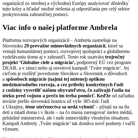
organizácií zo strednej a východnej Európy analyzovať dôsledky
tejto krízy a hľadať možné riešenia aj odporúčania pre celý sektor
poskytovania zahraničnej pomoci.
Viac info o našej platforme Ambrela
Platforma rozvojových organizácií – Ambrela zastrešuje na
Slovensku
29 prevažne mimovládnych organizácií
, ktoré sa
venujú humanitárnej pomoci, rozvojovej spolupráci a globálnemu
vzdelávaniu doma aj v zahraničí. Tento rok uzatvára
trojročný
projekt ‘Globálne ciele a migrácia‘,
podporený EÚ cez program
DEAR, a v rámci neho aj osvetovú kampaň ‘Tváre migrácie‘. Jej
cieľom je rozšíriť povedomie Slovákov a Sloveniek o dôvodoch
a
spôsoboch migrácie (najmä tej nútenej) optikou
medzinárodného rozvoja,
a cez príbehy konkrétnych ľudí
z cudziny vysvetliť nášmu obyvateľstvu, čo zažívajú ľudia na
úteku pred vojnou a prečo im treba pomôcť. Keďže
od začiatku
invázie prešlo slovenskú hranicu už vyše 385-tisíc ľudí
z Ukrajiny,
téme utečenectva sa nedá vyhnúť
– pýtajú na na ňu
deti a mladí doma i v škole – na čo musia zareagovať nielen médiá,
príslušné ministerstvá, ale i naše mimovládky vhodným obsahom.
Kampaň Ambrely ‚Tváre migrácie’ tak dostáva nové podnety i vačší
význam.