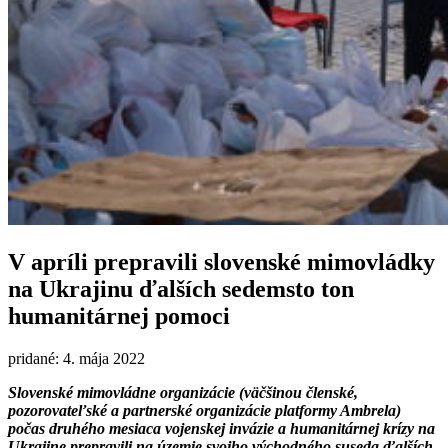
V apríli prepravili slovenské mimovládky
na Ukrajinu ďalších sedemsto ton
humanitárnej pomoci
pridané: 4. mája 2022
Slovenské mimovládne organizácie (väčšinou členské,
pozorovateľské a partnerské organizácie platformy Ambrela)
počas druhého mesiaca vojenskej invázie a humanitárnej krízy na
Ukrajine prepravili na územie svojho východného suseda ďalších