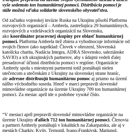
vyše sedemsto ton humanitárnej pomoci. Distribúcia pomoci je
stále možná vďaka solidarite slovenského obyvateľstva.
Od začiatku vojenskej invázie Ruska na Ukrajinu pôsobí Platforma
rozvojových organizácií – Ambrela, zastrešujúca 29 humanitárnych,
rozvojových a vzdelávacích organizácií na Slovensku,
ako
koordinátor pracovnej skupiny
pre oblasť humanitárnej
pomoci.
Platforma Ambrela tiež zbiera a vyhodnocuje informácie od
svojich členov (ako napríklad: Človek v ohrození, Slovenská
katolícka charita, Nadácia Integra, ADRA Slovensko, saleziánske
SAVIO) a ich ukrajinských partnerov, aby s údajmi vedeli ďalej
presadzovať účinnú distribúciu pomoci v regióne. Organizácie
Ambrely spolu s miestnymi partnermi totiž pomáhajú nielen
utečencom a utečenkám z Ukrajiny na slovenskej strane hraníc,
ale
adresne distribuujú humanitárnu pomoc
aj priamo na území
nášho východného suseda. Hneď v marci prepravili slovenské
mimovládne organizácie na územie Ukrajiny 709 ton humanitárnej
pomoci. Za mesiac apríl ide o podobne vysoké číslo.
“V mesiaci apríl prepravili slovenské mimovládne organizácie na
územie Ukrajiny
ďalších 712 ton humanitárnej pomoci
. Členovia
a partneri Ambrely pomáhajú v lokalitách na Zakarpatsku, ale aj v
mestách Charkiv, Kyjiv, Ternopil, Ivano-Frankivsk, Mariupol,