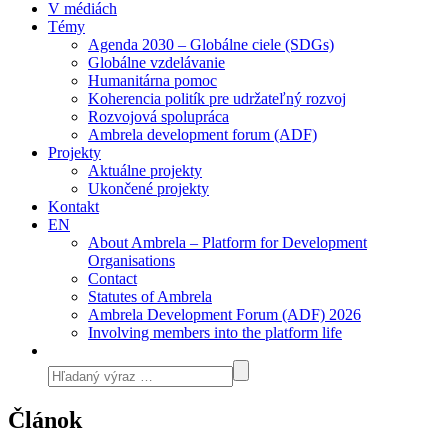
V médiách
Témy
Agenda 2030 – Globálne ciele (SDGs)
Globálne vzdelávanie
Humanitárna pomoc
Koherencia politík pre udržateľný rozvoj
Rozvojová spolupráca
Ambrela development forum (ADF)
Projekty
Aktuálne projekty
Ukončené projekty
Kontakt
EN
About Ambrela – Platform for Development
Organisations
Contact
Statutes of Ambrela
Ambrela Development Forum (ADF) 2026
Involving members into the platform life
Článok