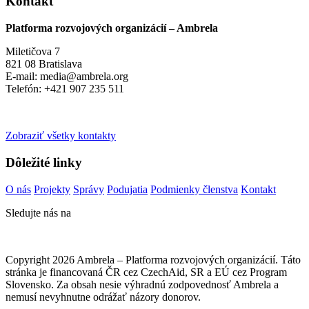
Kontakt
Platforma rozvojových organizácií – Ambrela
Miletičova 7
821 08 Bratislava
E-mail: media@ambrela.org
Telefón: +421 907 235 511
Zobraziť všetky kontakty
Dôležité linky
O nás
Projekty
Správy
Podujatia
Podmienky členstva
Kontakt
Sledujte nás na
Copyright 2026 Ambrela – Platforma rozvojových organizácií. Táto
stránka je financovaná ČR cez CzechAid, SR a EÚ cez Program
Slovensko. Za obsah nesie výhradnú zodpovednosť Ambrela a
nemusí nevyhnutne odrážať názory donorov.