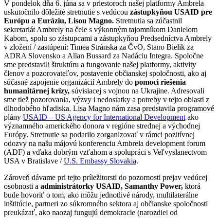
V pondelok dňa 6. júna sa v priestoroch našej platformy Ambrela
uskutočnilo dôležité stretnutie s vedúcou
zástupkyňou USAID pre
Európu a Euráziu, Lisou Magno.
Stretnutia sa zúčastnil
sekretariát Ambrely na čele s výkonným tajomníkom Danielom
Kabom, spolu so zástupcami a zástupkyňou Predsedníctva Ambrely
v zložení / zastúpení: Timea Stránska za ČvO, Stano Bielik za
ADRA Slovensko a Allan Bussard za Nadáciu Integra. Spoločne
sme predstavili štruktúru a fungovanie našej platformy, aktivity
členov a pozorovateľov, postavenie občianskej spoločnosti, ako aj
súčasné zapojenie organizácií Ambrely do
pomoci riešenia
humanitárnej krízy,
súvisiacej s vojnou na Ukrajine. Adresovali
sme tiež pozorovania, výzvy i nedostatky a potreby v tejto oblasti z
dlhodobého hľadiska. Lisa Magno nám zasa predstavila programové
plány
USAID – US Agency for International Development
ako
významného amerického donora v regióne strednej a východnej
Európy. Stretnutie sa podarilo zorganizovať v rámci pozitívnej
odozvy na našu májovú konferenciu Ambrela development forum
(ADF) a vďaka dobrým vzťahom a spolupráci s Veľvyslanectvom
USA v Bratislave /
U.S. Embassy Slovakia
.
Zároveň dávame pri tejto príležitorsti do pozornosti prejav vedúcej
osobnosti a
administrátorky USAID, Samanthy Power,
ktorá
bude hovoriť o tom, ako môžu jednotlivé národy, multilaterálne
inštitúcie, partneri zo súkromného sektora aj občianske spoločnosti
preukázať, ako naozaj fungujú demokracie (narozdiel od