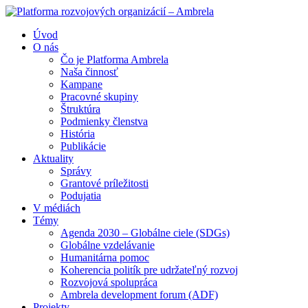
Úvod
O nás
Čo je Platforma Ambrela
Naša činnosť
Kampane
Pracovné skupiny
Štruktúra
Podmienky členstva
História
Publikácie
Aktuality
Správy
Grantové príležitosti
Podujatia
V médiách
Témy
Agenda 2030 – Globálne ciele (SDGs)
Globálne vzdelávanie
Humanitárna pomoc
Koherencia politík pre udržateľný rozvoj
Rozvojová spolupráca
Ambrela development forum (ADF)
Projekty