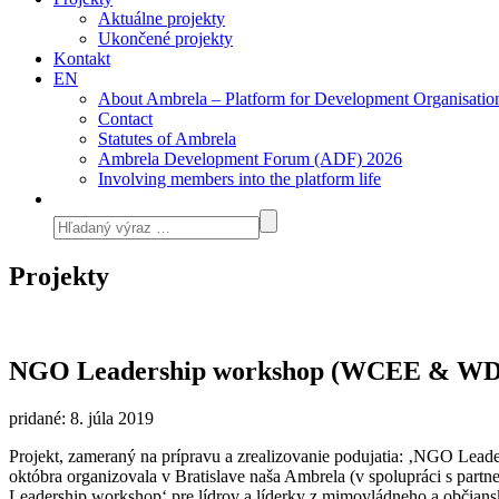
Aktuálne projekty
Ukončené projekty
Kontakt
EN
About Ambrela – Platform for Development Organisatio
Contact
Statutes of Ambrela
Ambrela Development Forum (ADF) 2026
Involving members into the platform life
Projekty
NGO Leadership workshop (WCEE & WDI 
pridané: 8. júla 2019
Projekt, zameraný na prípravu a zrealizovanie podujatia: ‚NGO Leade
októbra organizovala v Bratislave naša Ambrela (v spolupráci s pa
Leadership workshop‘ pre lídrov a líderky z mimovládneho a občianske