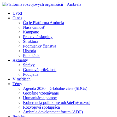
Úvod
O nás
Čo je Platforma Ambrela
Naša činnosť
Kampane
Pracovné skupiny
Štruktúra
Podmienky členstva
História
Publikácie
Aktuality
Správy
Grantové príležitosti
Podujatia
V médiách
Témy
Agenda 2030 – Globálne ciele (SDGs)
Globálne vzdelávanie
Humanitárna pomoc
Koherencia politík pre udržateľný rozvoj
Rozvojová spolupráca
Ambrela development forum (ADF)
Projekty