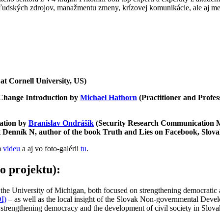
, ľudských zdrojov, manažmentu zmeny, krízovej komunikácie, ale aj med
at Cornell University, US)
 Change Introduction by
Michael Hathorn
(Practitioner and Profe
ation by
Branislav Ondrášik
(Security Research Communication M
at Denník N, author of the book Truth and Lies on Facebook, Slova
m
videu
a aj vo foto-galérii
tu
.
o projektu):
he University of Michigan, both focused on strengthening democratic 
I)
– as well as the local insight of the Slovak Non-governmental De
, strengthening democracy and the development of civil society in Sl