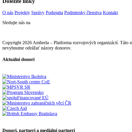
Dôležité linky
O nás
Projekty
Správy
Podujatia
Podmienky členstva
Kontakt
Sledujte nás na
Copyright 2026 Ambrela – Platforma rozvojových organizácií. Táto
nevyhnutne odrážať názory donorov.
Aktuálni donori
Donori, partneri a mediálni partneri