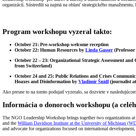
organizácií. Sústredili sa najmä na oblasť strategického manažmentu
Program workshopu vyzeral takto:
October 21: Pre-workshop welcome reception
October 22: Human Resources by
Linda Gasser
(Professor 
October 22 – 23: Organizational Strategic Assessment and
from Switzerland)
October 24 and 25: Public Relations and Crises Communic
Hoaxes and Disinformation by
Vladimír Šnídl
(journalist 
Ako presne to na tomto podujatí vyzeralo, sa dozviete v nasledujúco
Informácia o donoroch workshopu (a celéh
The NGO Leadership Workshop brings together two organizations at t
and the
William Davidson Institute at the University of Michigan (WD
and advocate for organizations focused on international development