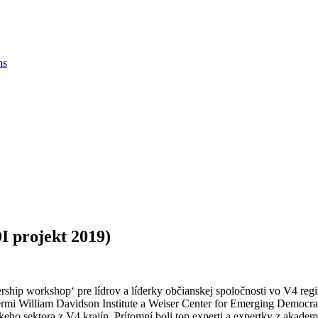
ns
projekt 2019)
rship workshop‘ pre lídrov a líderky občianskej spoločnosti vo V4 reg
rtnermi William Davidson Institute a Weiser Center for Emerging Dem
ho sektora z V4 krajín. Prítomní boli top experti a expertky z akadem