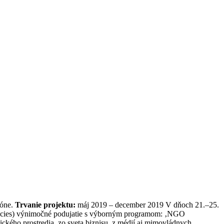
ióne.
Trvanie projektu:
máj 2019 – december 2019 V dňoch 21.–25.
ocracies) výnimočné podujatie s výborným programom: ‚NGO
ického prostredia, zo sveta biznisu, z médií aj mimovládnych