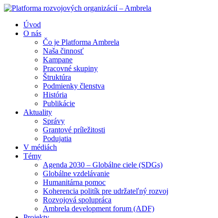
Úvod
O nás
Čo je Platforma Ambrela
Naša činnosť
Kampane
Pracovné skupiny
Štruktúra
Podmienky členstva
História
Publikácie
Aktuality
Správy
Grantové príležitosti
Podujatia
V médiách
Témy
Agenda 2030 – Globálne ciele (SDGs)
Globálne vzdelávanie
Humanitárna pomoc
Koherencia politík pre udržateľný rozvoj
Rozvojová spolupráca
Ambrela development forum (ADF)
Projekty