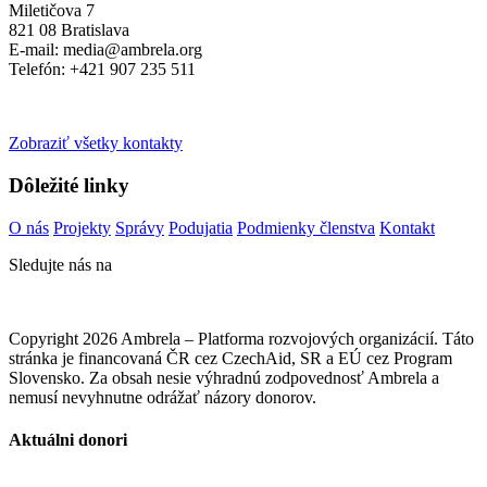
Miletičova 7
821 08 Bratislava
E-mail: media@ambrela.org
Telefón: +421 907 235 511
Zobraziť všetky kontakty
Dôležité linky
O nás
Projekty
Správy
Podujatia
Podmienky členstva
Kontakt
Sledujte nás na
Copyright 2026 Ambrela – Platforma rozvojových organizácií. Táto
stránka je financovaná ČR cez CzechAid, SR a EÚ cez Program
Slovensko. Za obsah nesie výhradnú zodpovednosť Ambrela a
nemusí nevyhnutne odrážať názory donorov.
Aktuálni donori