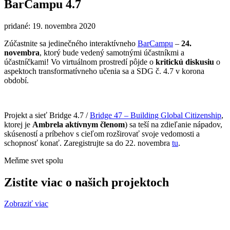
BarCampu 4.7
pridané: 19. novembra 2020
Zúčastnite sa jedinečného interaktívneho
BarCampu
–
24.
novembra
, ktorý bude vedený samotnými účastníkmi a
účastníčkami! Vo virtuálnom prostredí pôjde o
kritickú diskusiu
o
aspektoch transformatívneho učenia sa a SDG č. 4.7 v korona
období.
Projekt a sieť Bridge 4.7 /
Bridge 47 – Building Global Citizenship
,
ktorej je
Ambrela aktívnym členom
) sa teší na zdieľanie nápadov,
skúseností a príbehov s cieľom rozširovať svoje vedomosti a
schopnosť konať. Zaregistrujte sa do 22. novembra
tu
.
Meňme svet spolu
Zistite viac o našich projektoch
Zobraziť viac