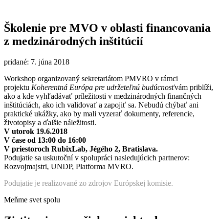
Školenie pre MVO v oblasti financovania
z medzinárodných inštitúcií
pridané: 7. júna 2018
Workshop organizovaný sekretariátom PMVRO v rámci
projektu
Koherentná Európa pre udržeteľnú budúcnosť
vám priblíži,
ako a kde vyhľadávať príležitosti v medzinárodných finančných
inštitúciách, ako ich validovať a zapojiť sa. Nebudú chýbať ani
praktické ukážky, ako by mali vyzerať dokumenty, referencie,
životopisy a ďalšie náležitosti.
V utorok 19.6.2018
V čase od 13:00 do 16:00
V priestoroch RubixLab, Jégého 2, Bratislava.
Podujatie sa uskutoční v spolupráci nasledujúcich partnerov:
Rozvojmajstri, UNDP, Platforma MVRO.
Podujatie je realizované zo zdrojov Európskej komisie.
Meňme svet spolu