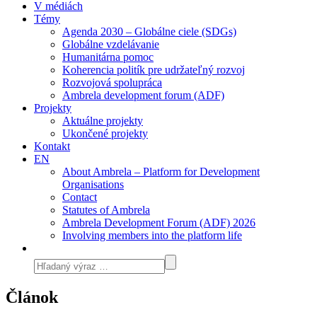
V médiách
Témy
Agenda 2030 – Globálne ciele (SDGs)
Globálne vzdelávanie
Humanitárna pomoc
Koherencia politík pre udržateľný rozvoj
Rozvojová spolupráca
Ambrela development forum (ADF)
Projekty
Aktuálne projekty
Ukončené projekty
Kontakt
EN
About Ambrela – Platform for Development
Organisations
Contact
Statutes of Ambrela
Ambrela Development Forum (ADF) 2026
Involving members into the platform life
Článok