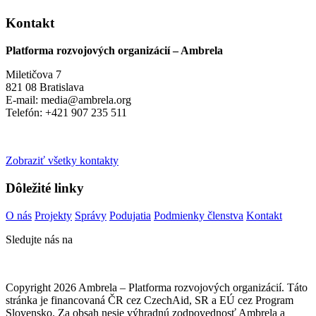
Kontakt
Platforma rozvojových organizácií – Ambrela
Miletičova 7
821 08 Bratislava
E-mail: media@ambrela.org
Telefón: +421 907 235 511
Zobraziť všetky kontakty
Dôležité linky
O nás
Projekty
Správy
Podujatia
Podmienky členstva
Kontakt
Sledujte nás na
Copyright 2026 Ambrela – Platforma rozvojových organizácií. Táto
stránka je financovaná ČR cez CzechAid, SR a EÚ cez Program
Slovensko. Za obsah nesie výhradnú zodpovednosť Ambrela a