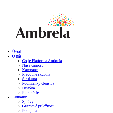
Úvod
O nás
Čo je Platforma Ambrela
Naša činnosť
Kampane
Pracovné skupiny
Štruktúra
Podmienky členstva
História
Publikácie
Aktuality
Správy
Grantové príležitosti
Podujatia