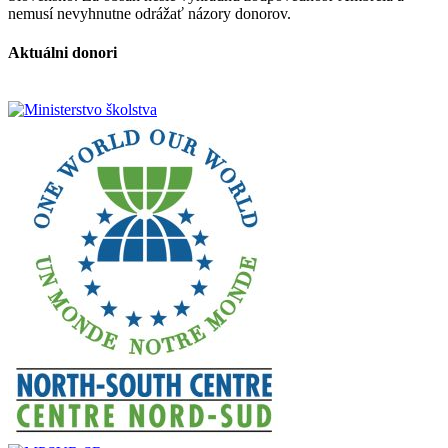
nemusí nevyhnutne odrážať názory donorov.
Aktuálni donori