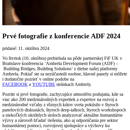
Prvé fotografie z konferencie ADF 2024
pridané: 11. októbra 2024
Vo štvrtok (10. októbra) prebiehala na pôde partnerskej FiF UK v
Bratislave konferencia ‘Ambrela Development Forum (ADF) –
Building Bridges, Building Solutions‘ z dielne našej platformy
Ambrela. Pokiaľ ste sa nezúčastnili osobne, hlavné panely si môžete
i dodatočne pozrieť v online podobe na
FACEBOOK
a
YOUTUBE
stránkach Ambrely.
Pozrite si prvé fotografie, zachycujúce atmosféru podujatia, kde sa
viac ako 200 medzinárodných expertiek a expertov na rozvoj a
medzinárodné vzťahy z rôznych kútov sveta pokúsilo v štyroch
panelových diskusiách, štyroch deep-talkoch, štyroch workshopoch
a niekoľkých okrúhlych stoloch analyzovať aktuálne humanitárne
výzvy a zároveň hľadať riešenia, ako aj odporúčania pre sektor
humanitárnej pomoci, rozvojovej spolupráce a výchovy ku