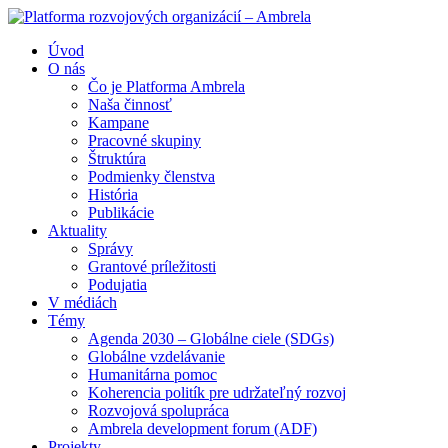
Úvod
O nás
Čo je Platforma Ambrela
Naša činnosť
Kampane
Pracovné skupiny
Štruktúra
Podmienky členstva
História
Publikácie
Aktuality
Správy
Grantové príležitosti
Podujatia
V médiách
Témy
Agenda 2030 – Globálne ciele (SDGs)
Globálne vzdelávanie
Humanitárna pomoc
Koherencia politík pre udržateľný rozvoj
Rozvojová spolupráca
Ambrela development forum (ADF)
Projekty