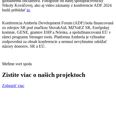
globálnemu občianstvu. Fotografie od našej spolupracovníčky
Nikoly Kováčovej, ako aj video záznamy z konferencie ADF 2024
budú pribúdať
tu
.
Konferencia Ambrela Development Forum (ADF) bola financovaná
zo zdrojov SR pod značkou SlovakAid, MZVaEZ SR, Európskej
komisie, GENE, grantov EHP a Nórska, a spolufinancovaná EÚ v
rámci programu Stronger roots. Platforma Ambrela je výhradne
zodpovedná za obsah konferencie a nemusí nevyhnutne odrážať
názory donorov, SR a EÚ.
Meňme svet spolu
Zistite viac o našich projektoch
Zobraziť viac