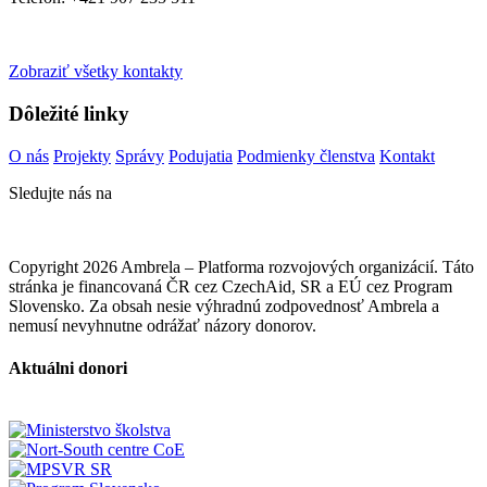
Zobraziť všetky kontakty
Dôležité linky
O nás
Projekty
Správy
Podujatia
Podmienky členstva
Kontakt
Sledujte nás na
Copyright 2026 Ambrela – Platforma rozvojových organizácií. Táto
stránka je financovaná ČR cez CzechAid, SR a EÚ cez Program
Slovensko. Za obsah nesie výhradnú zodpovednosť Ambrela a
nemusí nevyhnutne odrážať názory donorov.
Aktuálni donori