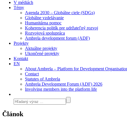
V médiách
Témy
Agenda 2030 – Globálne ciele (SDGs)
Globálne vzdelávanie
Humanitárna pomoc
Koherencia politík pre udržateľný rozvoj
Rozvojová spolupráca
Ambrela development forum (ADF)
Projekty
Aktuálne projekty
Ukončené projekty
Kontakt
EN
About Ambrela – Platform for Development Organisatio
Contact
Statutes of Ambrela
Ambrela Development Forum (ADF) 2026
Involving members into the platform life
Článok