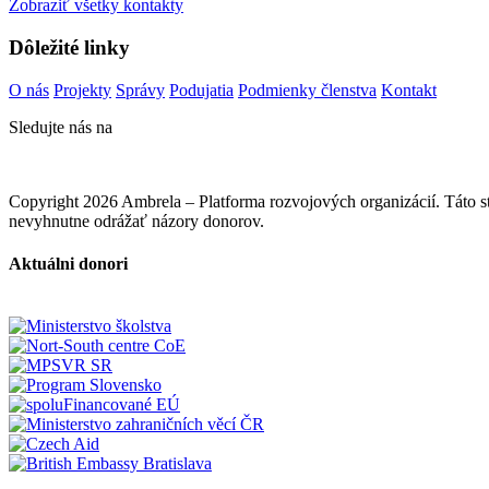
Zobraziť všetky kontakty
Dôležité linky
O nás
Projekty
Správy
Podujatia
Podmienky členstva
Kontakt
Sledujte nás na
Copyright 2026 Ambrela – Platforma rozvojových organizácií. Táto
nevyhnutne odrážať názory donorov.
Aktuálni donori