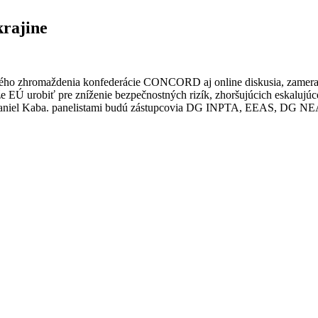
rajine
lného zhromaždenia konfederácie CONCORD aj online diskusia, zameran
 EÚ urobiť pre zníženie bezpečnostných rizík, zhoršujúcich eskalujúce
, Daniel Kaba. panelistami budú zástupcovia DG INPTA, EEAS, DG