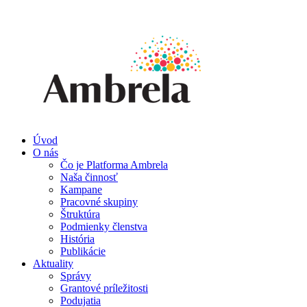
Úvod
O nás
Čo je Platforma Ambrela
Naša činnosť
Kampane
Pracovné skupiny
Štruktúra
Podmienky členstva
História
Publikácie
Aktuality
Správy
Grantové príležitosti
Podujatia