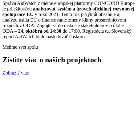
Správa AidWatch z dielne európskej platformy CONCORD Europe
je príležitosťou
analyzovať systém a úroveň oficiálnej rozvojovej
spolupráce EÚ
v roku 2021. Tento rok prvýkrát obsahuje aj
analýzu úsilia EÚ o financovanie zmeny klímy prostredníctvom
rozpočtov ODA. Zapojte sa do diskusie stakeholderov o úlohe
ODA –
24. októbra od 14:30
do 17:00. Registrácia
tu
. Slovenský
report AidWatch bude nasledovať čoskoro.
Meňme svet spolu
Zistite viac o našich projektoch
Zobraziť viac