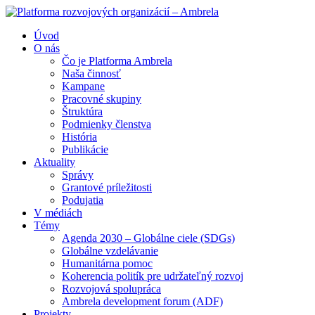
Úvod
O nás
Čo je Platforma Ambrela
Naša činnosť
Kampane
Pracovné skupiny
Štruktúra
Podmienky členstva
História
Publikácie
Aktuality
Správy
Grantové príležitosti
Podujatia
V médiách
Témy
Agenda 2030 – Globálne ciele (SDGs)
Globálne vzdelávanie
Humanitárna pomoc
Koherencia politík pre udržateľný rozvoj
Rozvojová spolupráca
Ambrela development forum (ADF)
Projekty