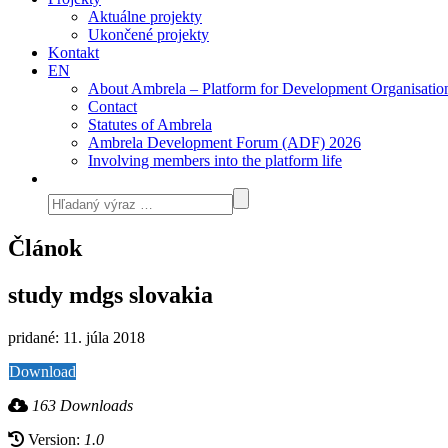
Aktuálne projekty
Ukončené projekty
Kontakt
EN
About Ambrela – Platform for Development Organisatio
Contact
Statutes of Ambrela
Ambrela Development Forum (ADF) 2026
Involving members into the platform life
Článok
study mdgs slovakia
pridané: 11. júla 2018
Download
163 Downloads
Version:
1.0