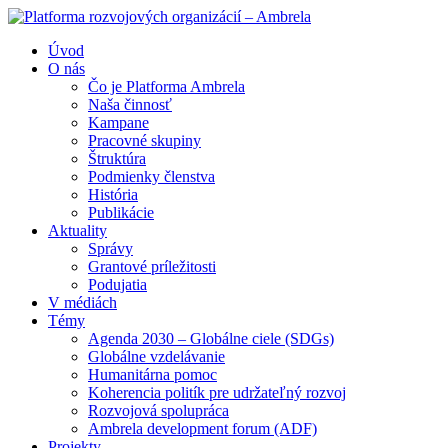
Úvod
O nás
Čo je Platforma Ambrela
Naša činnosť
Kampane
Pracovné skupiny
Štruktúra
Podmienky členstva
História
Publikácie
Aktuality
Správy
Grantové príležitosti
Podujatia
V médiách
Témy
Agenda 2030 – Globálne ciele (SDGs)
Globálne vzdelávanie
Humanitárna pomoc
Koherencia politík pre udržateľný rozvoj
Rozvojová spolupráca
Ambrela development forum (ADF)
Projekty