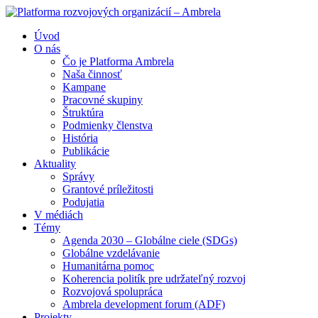
Úvod
O nás
Čo je Platforma Ambrela
Naša činnosť
Kampane
Pracovné skupiny
Štruktúra
Podmienky členstva
História
Publikácie
Aktuality
Správy
Grantové príležitosti
Podujatia
V médiách
Témy
Agenda 2030 – Globálne ciele (SDGs)
Globálne vzdelávanie
Humanitárna pomoc
Koherencia politík pre udržateľný rozvoj
Rozvojová spolupráca
Ambrela development forum (ADF)
Projekty