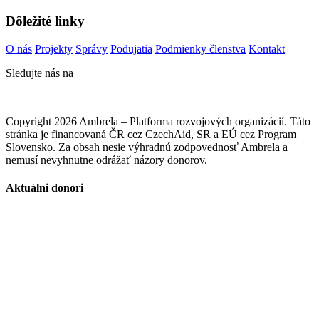
Dôležité linky
O nás
Projekty
Správy
Podujatia
Podmienky členstva
Kontakt
Sledujte nás na
Copyright 2026 Ambrela – Platforma rozvojových organizácií. Táto
stránka je financovaná ČR cez CzechAid, SR a EÚ cez Program
Slovensko. Za obsah nesie výhradnú zodpovednosť Ambrela a
nemusí nevyhnutne odrážať názory donorov.
Aktuálni donori