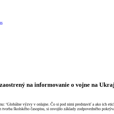
ns
zaostrený na informovanie o vojne na Ukra
ému: ‘Globálne výzvy v onlajne. Čo si pod nimi predstaviť a ako ich e
ich tvorba školského časopisu, si osvojilo základy zodpovedného pokrý