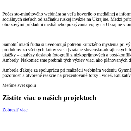
Počas sto-minútového webinára sa veľa hovorilo o mediálnej a infor
sociálnych sieťach od začiatku ruskej invázie na Ukrajine. Medzi prít
obrazovými príkladmi mediálneho pokrývania vojny na Ukrajine v on
Samotní mladí ľudia si uvedomujú potrebu kritického myslenia pri vý
produktov zo všetkých kútov sveta (vrátane slovensko-ukrajinských h
ukážky – analýzy desiatok fotografií z nízkopríjmových a post-konfli
Ambrely. Nakoniec sme prebrali tých výziev viac, ako plánovaných
Ambrela ďakuje za spoluprácu pri realizácii webinára vedeniu Gymn
pozornosť a otvorené reakcie na prezentované fotky i videá. Edukat
Meňme svet spolu
Zistite viac o našich projektoch
Zobraziť viac