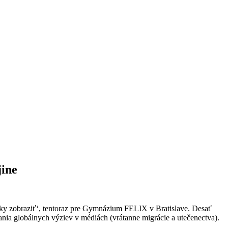
jine
ticky zobraziť‘, tentoraz pre Gymnázium FELIX v Bratislave. Desať
vania globálnych výziev v médiách (vrátanne migrácie a utečenectva).