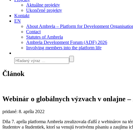
Aktuálne projekty
Ukončené projekty
Kontakt
EN
About Ambrela – Platform for Development Organisatio
Contact
Statutes of Ambrela
Ambrela Development Forum (ADF) 2026
Involving members into the platform life
Článok
Webinár o globálnych výzvach v onlajne – 
pridané: 8. apríla 2022
Dňa 7. apríla platforma Ambrela zrealizovala ďalší z webinárov na t
študentov a študentiek, ktorí sa venujú tvorivému písaniu a zaujíma 