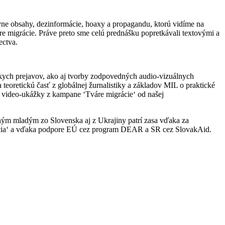
vne obsahy, dezinformácie, hoaxy a propagandu, ktorú vidíme na
áre migrácie. Práve preto sme celú prednášku popretkávali textovými a
ectva.
skych prejavov, ako aj tvorby zodpovedných audio-vizuálnych
teoretickú časť z globálnej žurnalistiky a základov MIL o praktické
 a video-ukážky z kampane ‘Tváre migrácie‘ od našej
ným mladým zo Slovenska aj z Ukrajiny patrí zasa vďaka za
migrácia‘ a vďaka podpore EÚ cez program DEAR a SR cez SlovakAid.