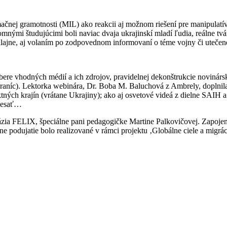
mačnej gramotnosti (MIL) ako reakcii aj možnom riešení pre manipulatí
omnými študujúcimi boli naviac dvaja ukrajinskí mladí ľudia, reálne tv
lajne, aj volaním po zodpovednom informovaní o téme vojny či utečen
bere vhodných médií a ich zdrojov, pravidelnej dekonštrukcie novinár
raníc). Lektorka webinára, Dr. Boba M. Baluchová z Ambrely, doplnila 
ktných krajín (vrátane Ukrajiny); ako aj osvetové videá z dielne SAIH
 desať…
ázia FELIX, špeciálne pani pedagogičke Martine Palkovičovej. Zapoje
ívne podujatie bolo realizované v rámci projektu ‚Globálne ciele a 