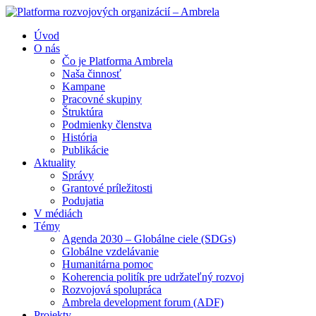
Úvod
O nás
Čo je Platforma Ambrela
Naša činnosť
Kampane
Pracovné skupiny
Štruktúra
Podmienky členstva
História
Publikácie
Aktuality
Správy
Grantové príležitosti
Podujatia
V médiách
Témy
Agenda 2030 – Globálne ciele (SDGs)
Globálne vzdelávanie
Humanitárna pomoc
Koherencia politík pre udržateľný rozvoj
Rozvojová spolupráca
Ambrela development forum (ADF)
Projekty