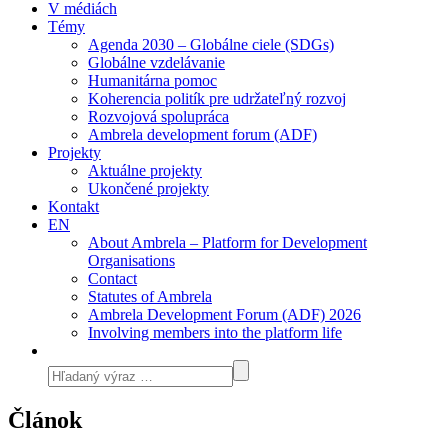
V médiách
Témy
Agenda 2030 – Globálne ciele (SDGs)
Globálne vzdelávanie
Humanitárna pomoc
Koherencia politík pre udržateľný rozvoj
Rozvojová spolupráca
Ambrela development forum (ADF)
Projekty
Aktuálne projekty
Ukončené projekty
Kontakt
EN
About Ambrela – Platform for Development
Organisations
Contact
Statutes of Ambrela
Ambrela Development Forum (ADF) 2026
Involving members into the platform life
Článok