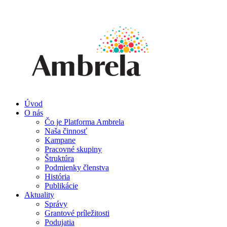
Úvod
O nás
Čo je Platforma Ambrela
Naša činnosť
Kampane
Pracovné skupiny
Štruktúra
Podmienky členstva
História
Publikácie
Aktuality
Správy
Grantové príležitosti
Podujatia