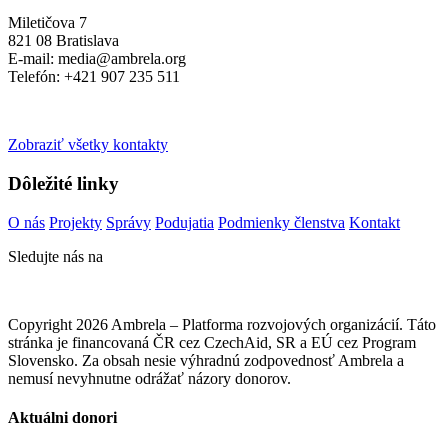
Miletičova 7
821 08 Bratislava
E-mail: media@ambrela.org
Telefón: +421 907 235 511
Zobraziť všetky kontakty
Dôležité linky
O nás
Projekty
Správy
Podujatia
Podmienky členstva
Kontakt
Sledujte nás na
Copyright 2026 Ambrela – Platforma rozvojových organizácií. Táto
stránka je financovaná ČR cez CzechAid, SR a EÚ cez Program
Slovensko. Za obsah nesie výhradnú zodpovednosť Ambrela a
nemusí nevyhnutne odrážať názory donorov.
Aktuálni donori